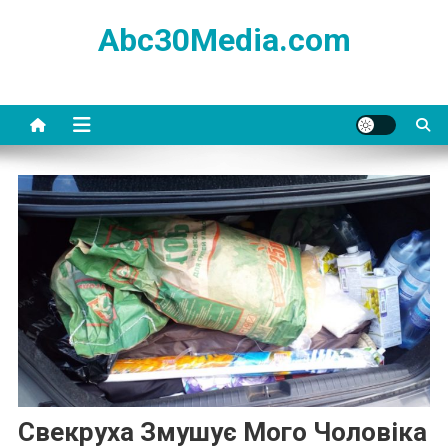
Skip
Abc30Media.com
to
content
Свекруха Змушує Мого Чоловіка