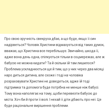
Про свою зручність свекруха дбає, а що буде, якщо її син
надірветься? Чоловік Христини відмахується від таких думок,
вважає, що Христина все перебільшує. Звичайно, шкода її,
адже вона день одна, спілкується тільки в соцмережах, але ж
бабусю не можна кидати? Та й скільки їй там лишилося?
Проблема ускладнюється ще й тим, що у них через два місяці
наро диться дитина, але схоже і тоді на чоловіка
розраховувати Христині не доведеться, адже їй тоді
підтримка та доnомога буде потрібна не менше ніж бабусі.
Тому вона наполягає на тому, щоби перевезти бабусю до
міста. Хоч би й проти її волі. І нехай її діти дбають про неї. Це
буде раціональне вирішення проблеми.