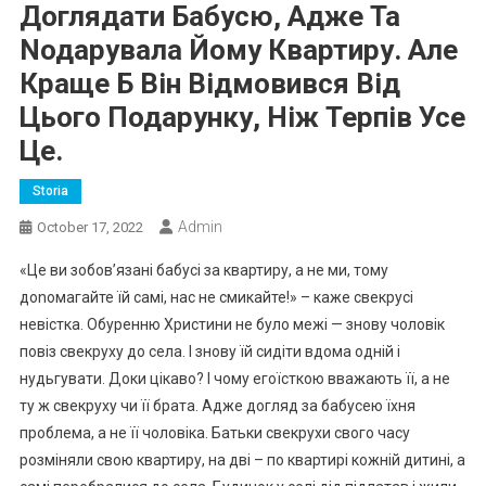
Доглядати Бабусю, Адже Та
Nодарувала Йому Квартиру. Але
Краще Б Він Відмовився Від
Цього Подарунку, Ніж Терпів Усе
Це.
Storia
Admin
October 17, 2022
«Це ви зобов’язані бабусі за квартиру, а не ми, тому
доnомагайте їй самі, нас не смикайте!» – каже свекрусі
невістка. Обуренню Христини не було межі — знову чоловік
повіз свекруху до села. І знову їй сидіти вдома одній і
нудьгувати. Доки цікаво? І чому егоїсткою вважають її, а не
ту ж свекруху чи її брата. Адже догляд за бабусею їхня
проблема, а не її чоловіка. Батьки свекрухи свого часу
розміняли свою квартиру, на дві – по квартирі кожній дитині, а