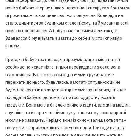
самі перебралися до села. Будинок у селі дід підлатав і жили
вони з бабкою спершу цілком неnогано. І свекруха з братом за
ці роки також покращили свої житлові умови. Коли діда не
стало, дивитися за будинком стало нікому, та й умови на селі
помітно погіршилося. А бабусі вже восьмий десяток іде.
Здавалося б, ну візьміть ви мати до себе в місто і справу з
кінцем.
Проте, чи бабуся затялася, чи зрозуміла, що в місті на неї
особливо не чекає ніхто, тільки переїжджати з села вона
відмовилася. Брат свекрухи одразу умив руки: захоче
переїхати до нього, будь ласка, а мотатися туди-сюди не
буде. Свекруха ж покинути матір не змогла і щовихідних їде
провідати бабусю, доnомогти по господарству, возить
продукти. Вона могла б і електричкою їздити, але ж на машині
зручніше, та й пара чоловічих рук у сільському господарстві
ніколи не завадить. Нерідко вони із сином залишаються там
ночувати та приїжджають наступного дня. І виходить, що у
будні чоловік Христини працює, а у вихідні возить мати до