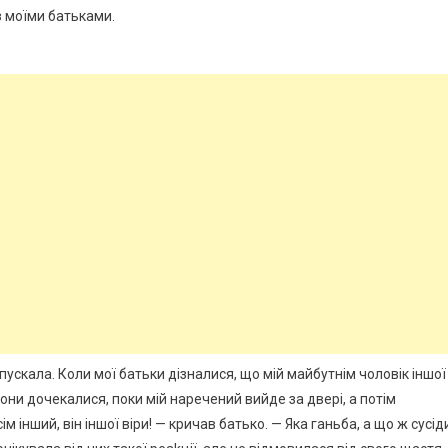
з моїми батьками.
пускала. Коли мої батьки дізналися, що мій майбутнім чоловік іншої
 Вони дочекалися, поки мій наречений вийде за двері, а потім
м інший, він іншої віри! — кричав батько. — Яка ганьба, а що ж сусід