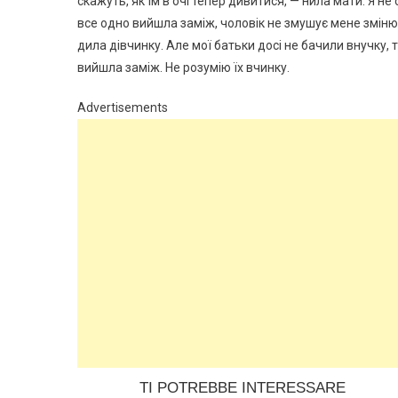
скажуть, як їм в очі тепер дивитися, — нила мати. Я не 
все одно вийшла заміж, чоловік не змушує мене змінюва
дила дівчинку. Але мої батьки досі не бачили внучку, т
вийшла заміж. Не розумію їх вчинку.
Advertisements