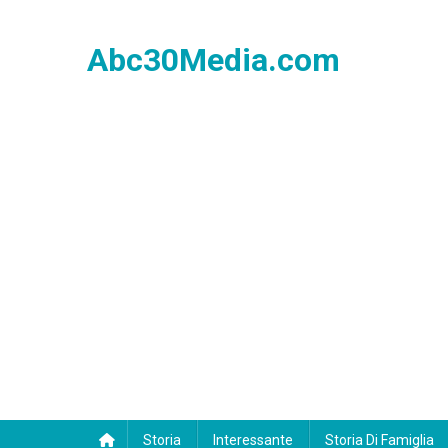
Skip
to
Abc30Media.com
content
Storia
Interessante
Storia Di Famiglia