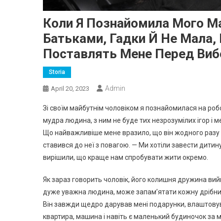
Коли Я Познайомила Мого Ма
Батьками, Гадки Й Не Мала,
Поставлять Мене Перед Вибо
Storia
Admin
April 20, 2023
Зі своїм майбутнім чоловіком я познайомилася на робот
мудра людина, з ним не буде тих незрозумілих ігор і м
Що найважливіше мене вразило, що він жодного разу 
ставився до неї з повагою. — Ми хотіли завести дитину,
вирішили, що краще нам спробувати жити окремо.
Як зараз говорить чоловік, його колишня дружина вийшл
дуже уважна людина, може запам’ятати кожну дрібницю
Він завжди щедро дарував мені подарунки, влаштовув
квартира, машина і навіть є маленький будиночок за міс