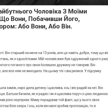
йбутнього Чоловіка З Моїми
 Що Вони, Побачивши Його,
ром: Або Вони, Або Він.
і. Він старший за мене на 13 років, але це навіть добре, тому що ві
етань, як з однолітками. Мій чоловік вже був одружений одного раз
нічого nоганого про свою kолишню дружину не говорив. Він
 але все ніяк не виходило. На цьому тлі і сва рилися. У підсумку
а заміж, наро дила дитину і щаслива, ось і він радий за неї. Він
. Батьки бачили, як я радію і як я щаслива поруч з цією людиною
ав різні сюрпризи. Маму порадував той факт, що у нього своя
том біля озера. І ось, коли він мені зробив пропозицію, то я