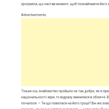
зрозуміла, що настав момент, щоб познайомити його 
Advertisements
Тільки ось знайомство пройшло не так добре, як я при
національності і віри, то відразу змінилися в обличчі.
почалося: — Ти що повелася на його гроші? Він же зовсі