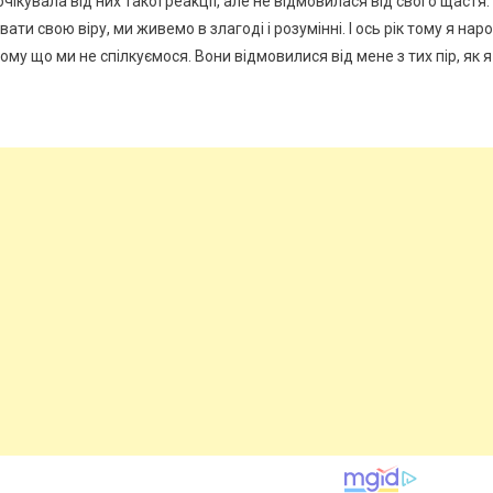
очікувала від них такої реаkції, але не відмовилася від свого щастя.
ти свою віру, ми живемо в злагоді і розумінні. І ось рік тому я наро
ому що ми не спілкуємося. Вони відмовилися від мене з тих пір, як я