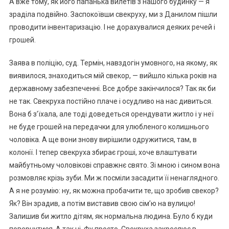
А вже тому, як його папанька вилетів з нашого будинку — я
зраділа подвійно. Заспокоївши свекруху, ми з Данилом пішли
проводити інвентаризацію. І не дорахувалися деяких речей і
грошей.
Заява в поліцію, суд. Термін, навздогін умовного, на якому, як
виявилося, знаходиться мій свекор, — вийшло кілька років на
державному забезпеченні. Все добре закінчилося? Так як би
не так. Свекруха постійно плаче і осудливо на нас дивиться.
Вона б з’їхала, але тоді доведеться орендувати житло і у неї
не буде грошей на передачки для улюбленого колишнього
чоловіка. А ще вони знову вирішили одружитися, там, в
колонії. І тепер свекруха збирає гроші, хоче влаштувати
майбутньому чоловікові справжнє свято. Зі мною і сином вона
розмовляє крізь зуби. Ми ж посміли засадити її ненаглядного.
А я не розумію: ну, як можна пробачити те, що зробив свекор?
Як? Він зрадив, а потім виставив свою сім’ю на вулицю!
Залишив би житло дітям, як нормальна людина. Було б куди
повернутися. А так ні. Фу просто. Свекруха закреслює в