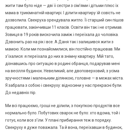
жити там було ніде — дві її сестри з сім’ями і дітьми плюс їх
мама в трикімнатній квартирі. І ділити квартиру їй совість не
дозволила. Свекруха орендувала житло. Її старший син пішов
працювати, закінчивши 11 класів. Освіти він так і не отримав.
Зовиця в 19 років вискочила заміж і переїхала до чоловіка.
Дзвонить раз на рік і все. А Даня так і залишився жити з
мамою. Коли ми познайомилися, він постійно працював. Ми
з’їхалися: я переїхала до них в знімну квартиру. Мій тато,
дізнавшись про ситуацію в родині обранця, подарував мені
на весілля будинок. Невеликий, але двоповерховий, з усіма
зручностями і маленьким ділянкою, головне — в межах міста.
Я забрала з собою і свекруху: відносини у нас прекрасні були.
До недавніх пір.
Ми всі працюємо, гроші не ділили, з покупкою продуктів все
нормально було. Побутових сварок не було: хто вдома, той і
готує, коли все з’їли. У плані прибирання теж в порядку.
Свекруху я дуже поважала. Та й вона, переїхавши в будинок,