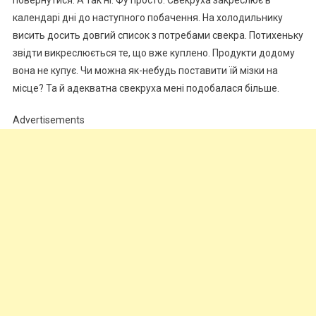
календарі дні до наступного побачення. На холодильнику
висить досить довгий список з потребами свекра. Потихеньку
звідти викреслюється те, що вже куплено. Продукти додому
вона не купує. Чи можна як-небудь поставити їй мізки на
місце? Та й адекватна свекруха мені подобалася більше.
Advertisements