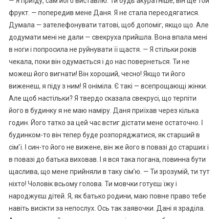
— Я приїду, сам його виставлю. Ти будь акуратніше, він ще той
фрукт. — попередив мене Даня. Я не стала переодягатися.
Думала — зателефонувати татові, щоб допоміг, якщо що. Але
додумати мені не дали — свекруха прийшла. Вона впала мені
в ноги і попросила не руйнувати її щастя. — Я стільки років
чекала, поки він одумається і до нас повернеться. Ти не
можеш його вигнати! Він хороший, чесно! Якщо ти його
виженеш, я піду з ним! Я оніміла. Є такі — всепрощающі жінки.
Але щоб настільки? Я твердо сказала свекрусі, що терпіти
його в будинку я не маю наміру. Даня приїхав через кілька
годин. Його татко за цей час встиг дістати мене остаточно. І
будинком-то він тепер буде розпоряджатися, як старший в
сім’ї. І син-то його не вижене, він же його в повазі до старших і
в повазі до батька виховав. І я вся така погана, повинна бути
щаслива, що мене прийняли в таку сім’ю. — Ти зрозумій, ти тут
ніхто! Чоловік всьому голова. Ти мовчки готуєш їжу і
народжуєш дітей. Я, як батько родини, маю повне право тебе
навіть висікти за непослух. Ось так заявочки. Дані я зраділа.