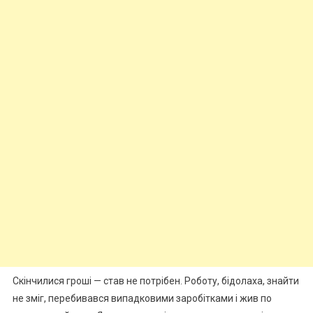
Скінчилися гроші — став не потрібен. Роботу, бідолаха, знайти
не зміг, перебивався випадковими заробітками і жив по