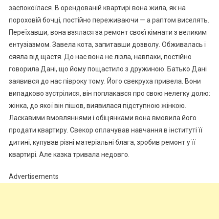
заспокоїлася. В орендованій квартирі вона жила, як на
пороховій бочці, постійно переживаючи — а раптом виселять.
Переїхавши, вона взялася за ремонт своєї кімнати з великим
ентузіазмом. Завела кота, запитавши дозволу. Обживалась і
сяяла від щастя. До нас вона не лізла, навпаки, постійно
говорила Дані, що йому пощастило з дружиною. Батько Дані
заявився до нас півроку тому. Його свекруха привела. Вони
випадково зустрілися, він поплакався про свою нелегку долю:
жінка, до якої він пішов, виявилася підступною жінкою.
Ласкавими вмовляннями і обіцянками вона вмовила його
продати квартиру. Свекор оплачував навчання в інституті її
дитині, купував різні матеріальні блага, зробив ремонт у її
квартирі. Але казка тривала недовго.
Advertisements