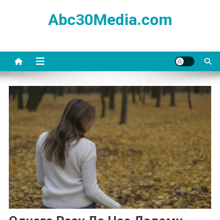
Skip
Abc30Media.com
to
content