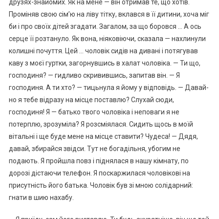
друзях-знайомих. Як на мене — він отримав те, що хотів.
Проміняв свою сім’ю на ліву тітку, вклався в її дитини, хоча міг
би і про своїх дітей згадати. Загалом, за що боровся … А ось
серце її розтануло. Як вона, ніяковіючи, сказала — нахлинули
колишні почуття. Цей … чоловік сидів на дивані і потягував
каву з моєї гуртки, загорнувшись в халат чоловіка. — Ти що,
господиня? — гидливо скривившись, запитав він. — Я
господиня. А ти хто? — тицьнула я йому у відповідь. — Давай-
но я тебе відразу на місце поставлю? Слухай сюди,
господиня! Я — батько твого чоловіка і неповаги я не
потерплю, зрозуміла? Я розсміялася. Сидить щось в моїй
вітальні і ще буде мене на місце ставити? Чудеса! — Дядя,
давай, збирайся звідси. Тут не богадільня, убогим не
подають. Я пройшла повз і піднялася в нашу кімнату, по
дорозі дістаючи телефон. Я поскаржилася чоловікові на
присутність його батька. Чоловік був зі мною солідарний:
гнати в шию нахабу.