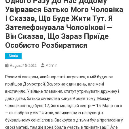
Одного Разу До Нас Додому
Увірвався Батько Мого Чоловіка
І Сказав, Що Буде Жити Тут. Я
Зателефонувала Чоловікові —
Він Сказав, Що Зараз Приїде
Особисто Розбиратися
Storia
Admin
August 15, 2022
Разом зі свекром, який нарешті нагулявся, в мій будинок
прийшов Домострой. Всього на один день, але мені
вистачило. У вільне плавання, статут утримувати дружину і
двох дітей, батько сімейства кинув 9 років тому. Моєму
чоловікові тоді було 17, його молодшій сестрі — 15. Мало того
— він забрав у сім’ї житло, залишивши їх на вулиці в
буквальному сенсі слова. Свекруха з дітьми була прописана у
своєї матері, там же вона брала участь в приватизації. Але