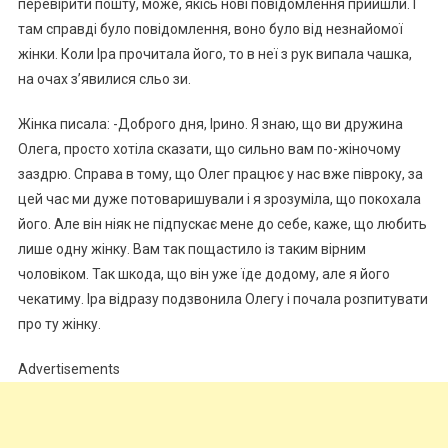
перевірити пошту, може, якісь нові повідомлення прийшли. І
там справді було повідомлення, воно було від незнайомої
жінки. Коли Іра прочитала його, то в неї з рук випала чашка,
на очах з’явилися сльо зи.
Жінка писала: -Доброго дня, Ірино. Я знаю, що ви дружина
Олега, просто хотіла сказати, що сильно вам по-жіночому
заздрю. Справа в тому, що Олег працює у нас вже півроку, за
цей час ми дуже потоваришували і я зрозуміла, що покохала
його. Але він ніяк не підпускає мене до себе, каже, що любить
лише одну жінку. Вам так пощастило із таким вірним
чоловіком. Так шкода, що він уже їде додому, але я його
чекатиму. Іра відразу подзвонила Олегу і почала розпитувати
про ту жінку.
Advertisements