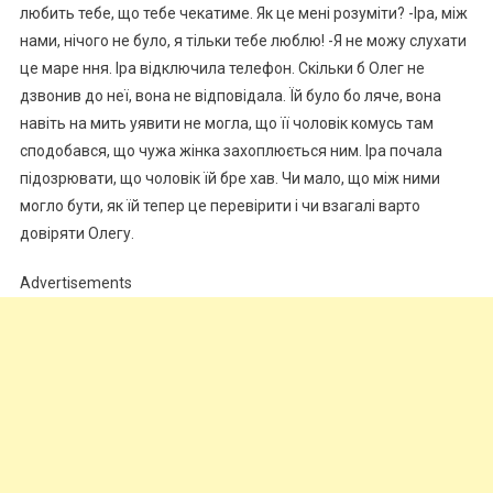
любить тебе, що тебе чекатиме. Як це мені розуміти? -Іра, між
нами, нічого не було, я тільки тебе люблю! -Я не можу слухати
це маре ння. Іра відключила телефон. Скільки б Олег не
дзвонив до неї, вона не відповідала. Їй було бо ляче, вона
навіть на мить уявити не могла, що її чоловік комусь там
сподобався, що чужа жінка захоплюється ним. Іра почала
підозрювати, що чоловік їй бре хав. Чи мало, що між ними
могло бути, як їй тепер це перевірити і чи взагалі варто
довіряти Олегу.
Advertisements