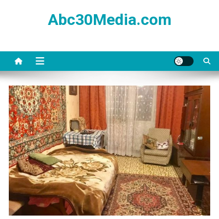
Skip
Abc30Media.com
to
content