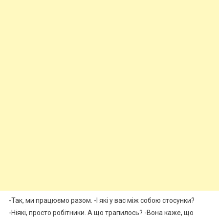
-Так, ми працюємо разом. -І які у вас між собою стосунки?
-Ніякі, просто робітники. А що трапилось? -Вона каже, що