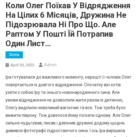
Коли Олег Поїхав У Відрядження
На Цілих 6 Місяців, Дружина Не
Підозрювала Ні Про Що. Але
Раптом У Пошті Їй Потрапив
Один Лист…
Storia
Admin
April 30, 2023
Іра готувалася до важливого моменту, нарешті її чоловік Олег
повертається із довгого відрядження. Спочатку він хотів
узяти з собою Іру та їхнього новонародженого сина. Але
умови відрядження не дозволяли жити разом із дитиною,
Олегу виділили невеликий вагончик та все. Тож треба було
вижити півроку. Тож довелося йому поїхати одному. Але Олег
сильно нудьгував, писав і дзвонив дружині додому щодня,
дивився фотографії підростаючого сина. І ось Іра вирішила