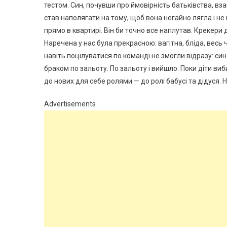
тестом. Син, почувши про ймовірність батьківства, вз
став наполягати на тому, щоб вона негайно лягла і не
прямо в квартирі. Він би точно все наплутав. Крекери 
Наречена у нас була прекрасною: вагітна, бліда, весь
навіть поцілуватися по команді не змогли відразу: син
браком по зальоту. По зальоту і вийшло. Поки діти в
до нових для себе ролями — до ролі бабусі та дідуся. 
Advertisements