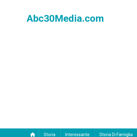
Skip
to
Abc30Media.com
content
Storia
Interessante
Storia Di Famiglia