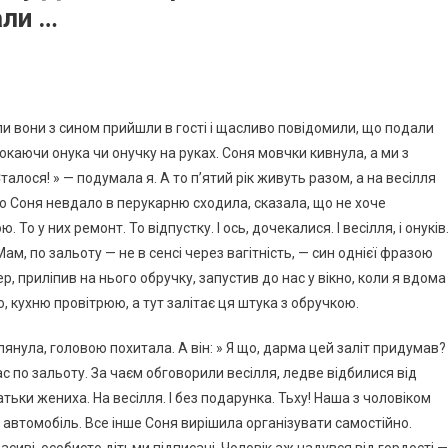
али …
ли вони з сином прийшли в гості і щасливо повідомили, що подали
каючи онука чи онучку на руках. Соня мовчки кивнула, а ми з
алося! » — подумала я. А то п’ятий рік живуть разом, а на весілля
то Соня невдало в перукарню сходила, сказала, що не хоче
То у них ремонт. То відпустку. І ось, дочекалися. І весілля, і онуків
м, по зальоту — не в сенсі через вагітність, — син однієї фразою
р, приліпив на нього обручку, запустив до нас у вікно, коли я вдома
, кухню провітрюю, а тут залітає ця штука з обручкою.
глянула, головою похитала. А він: » Я що, дарма цей заліт придумав?
 по зальоту. За чаєм обговорили весілля, ледве відбилися від
тьки жениха. На весілля. І без подарунка. Тьху! Наша з чоловіком
автомобіль. Все інше Соня вирішила організувати самостійно.