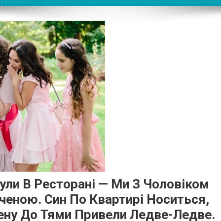
Були В Ресторані — Ми З Чоловіком
ченою. Син По Квартирі Носиться,
ену До Тями Привели Ледве-Ледве.