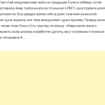
агалі став неадекватним: мало не придушив Соню в обіймах, потім
 вставала; йому треба мчати за тітонькою з РАГС і реєструвати шлю
допомогли. Всы швидко взяли себе в руки і помчали на весілля.
 час щось жувала, але така зворушлива і дуже красива. Правда, вон
 чекав, поки Соня з’їсть чергову печеньку. «Наврочили» вони з
ибирають колір шпалер в майбутню дитячу, ми з чоловіком готуємося
Не облажався б …