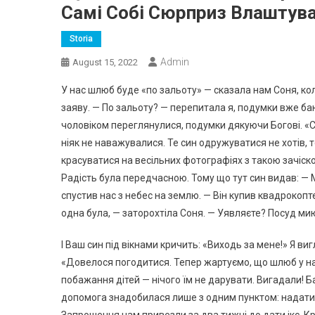
Самі Собі Сюрприз Влаштув
Storia
Admin
August 15, 2022
У нас шлюб буде «по зальоту» — сказала нам Соня, ко
заяву. — По зальоту? — перепитала я, подумки вже баю
чоловіком переглянулися, подумки дякуючи Богові. «Ст
ніяк не наважувалися. Те син одружуватися не хотів, 
красуватися на весільних фотографіях з такою зачіскою. 
Радість була передчасною. Тому що тут син видав: — Ма
спустив нас з небес на землю. — Він купив квадрокопте
одна була, — заторохтіла Соня. — Уявляєте? Посуд мию
І Ваш син під вікнами кричить: «Виходь за мене!» Я ви
«Довелося погодитися. Тепер жартуємо, що шлюб у нас
побажання дітей — нічого їм не дарувати. Вигадали! Ба
допомога знадобилася лише з одним пунктом: надати 