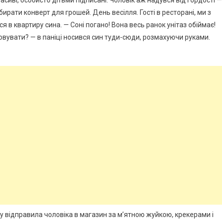
сиві, особисто дітьми підписані. Чоловік аж надувся від гордості —
бирати конверт для грошей. День весілля. Гості в ресторані, ми з
 в квартиру сина. — Соні погано! Вона весь ранок унітаз обіймає!
овувати? — в паніці носився син туди-сюди, розмахуючи руками.
азу відправила чоловіка в магазин за м’ятною жуйкою, крекерами і