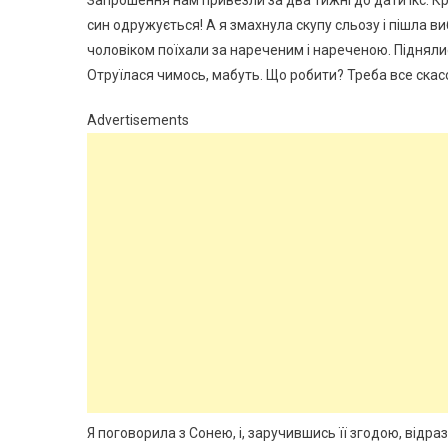
Запрошення нам привезли за два тижні до дати ікс. Кра
син одружується! А я змахнула скупу сльозу і пішла ви
чоловіком поїхали за нареченим і нареченою. Піднялися
Отруїлася чимось, мабуть. Що робити? Треба все скас
Advertisements
Я поговорила з Сонею, і, заручившись її згодою, відр