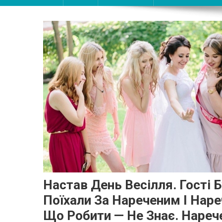
Настав День Весілля. Гості 
Поїхали За Нареченим І Наре
Що Робити — Не Знає. Нареч