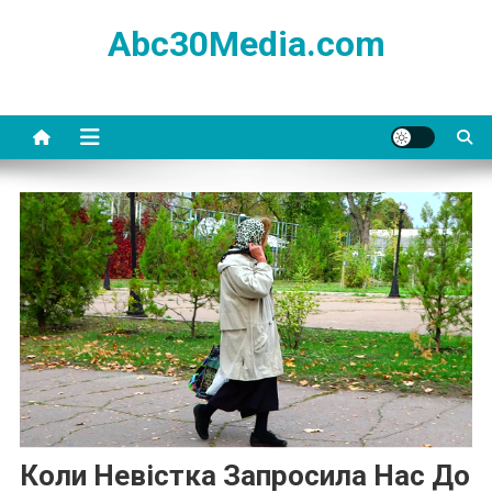
Skip
Abc30Media.com
to
content
Коли Невістка Запросила Нас До