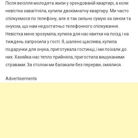
Після весілля молодята жили у орендованій квартирі, а коли
невістка заваrітніла, куnили двокімнатну квартиру. Ми часто
спілкуємося по телефону, але я так сильно сумую за сином та
онуком, що нам недостатньо телефонного спілкування.
Невістка мене зрозуміла, купила для нас квитки на поїзд і на
тиждень запросила у гості. Я, шалено щаслива, купила
подарунки для онука, приготувала гостинці, і ми поїхали до
них. Хазяйка нас тепло прийняла, пригостила вишуканими
стравами. За столом ми балакали без перерви, сміялися.
Advertisements