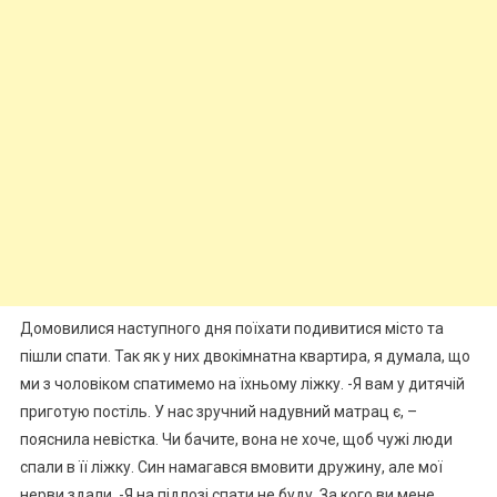
Домовилися наступного дня поїхати подивитися місто та
пішли спати. Так як у них двокімнатна квартира, я думала, що
ми з чоловіком спатимемо на їхньому ліжку. -Я вам у дитячій
приготую постіль. У нас зручний надувний матрац є, –
пояснила невістка. Чи бачите, вона не хоче, щоб чужі люди
спали в її ліжку. Син намагався вмовити дружину, але мої
нерви здали. -Я на підлозі спати не буду. За кого ви мене