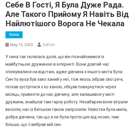
Себе В Гості, Я Була Дуже Рада.
Але Такого Прийому Я Навіть Від
Найлютішого Ворога Не Чекала
Storia
Admin
May 13, 2023
У сина так склалася доля, що він познайомився із
майбутньою дружиною в інтернеті. Вони довгий час
спілкувалися на відстані, адже дівчина з іншого міста була.
Син по вуха був зако ханий у неї, тож якось зібрав свої речі,
поїхав зустрітися з ко ханою, обіцяв повернутися через
місяць, привезти до нас дівчину, але залишився у місті
дружини, знайшов там гарну роботу. Незабаром вони зіграли
весілля, нас із батьком також запросили. Невістка була мила,
добра дівчина, так що я не була проти цих від носин, тим
більше, що її вибрав мій син.