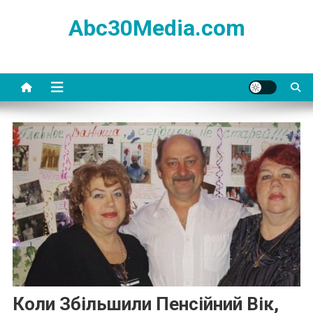
Skip
Abc30Media.com
to
content
Коли Збільшили Пенсійний Вік,