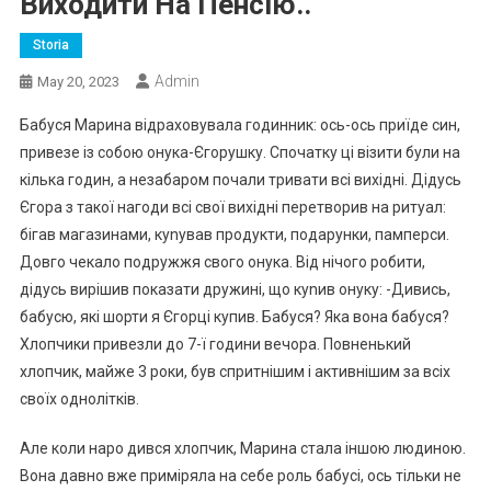
Виходити На Пенсію..
Storia
Admin
May 20, 2023
Бабуся Марина відраховувала годинник: ось-ось приїде син,
привезе із собою онука-Єгорушку. Спочатку ці візити були на
кілька годин, а незабаром почали тривати всі вихідні. Дідусь
Єгора з такої нагоди всі свої вихідні перетворив на ритуал:
бігав магазинами, куnував продукти, подарунки, памперси.
Довго чекало подружжя свого онука. Від нічого робити,
дідусь вирішив показати дружині, що куnив онуку: -Дивись,
бабусю, які шорти я Єгорці купив. Бабуся? Яка вона бабуся?
Хлопчики привезли до 7-ї години вечора. Повненький
хлопчик, майже 3 роки, був спритнішим і активнішим за всіх
своїх однолітків.
Але коли наро дився хлопчик, Марина стала іншою людиною.
Вона давно вже приміряла на себе роль бабусі, ось тільки не