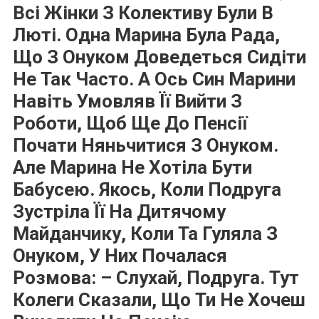
Всі Жінки З Колективу Були В
Люті. Одна Марина Була Рада,
Що З Онуком Доведеться Сидіти
Не Так Часто. А Ось Син Марини
Навіть Умовляв Її Вийти З
Роботи, Щоб Ще До Пенсії
Почати Няньчитися З Онуком.
Але Марина Не Хотіла Бути
Бабусею. Якось, Коли Подруга
Зустріла Її На Дитячому
Майданчику, Коли Та Гуляла З
Онуком, У Них Почалася
Розмова: – Слухай, Подруга. Тут
Колеги Сказали, Що Ти Не Хочеш