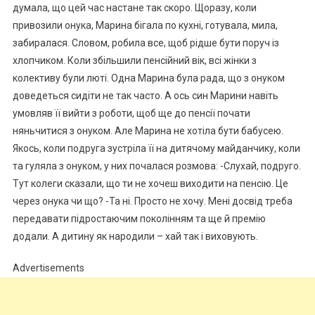
думала, що цей час настане так скоро. Щоразу, коли
привозили онука, Марина бігала по кухні, готувала, мила,
забиралася. Словом, робила все, щоб рідше бути поруч із
хлопчиком. Коли збільшили пенсійний вік, всі жінки з
колективу були люті. Одна Марина була рада, що з онуком
доведеться сидіти не так часто. А ось син Марини навіть
умовляв її вийти з роботи, щоб ще до пенсії почати
няньчитися з онуком. Але Марина не хотіла бути бабусею.
Якось, коли подруга зустріла її на дитячому майданчику, коли
та гуляла з онуком, у них почалася розмова: -Слухай, подруго.
Тут колеги сказали, що ти не хочеш виходити на пенсію. Це
через онука чи що? -Та ні. Просто не хочу. Мені досвід треба
передавати підростаючим поколінням та ще й премію
додали. А дитину як народили – хай так і виховують.
Advertisements