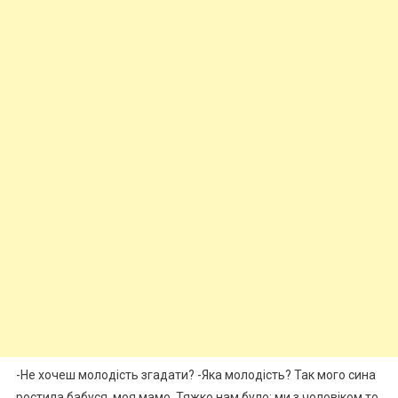
-Не хочеш молодість згадати? -Яка молодість? Так мого сина
ростила бабуся, моя мамо. Тяжко нам було: ми з чоловіком то