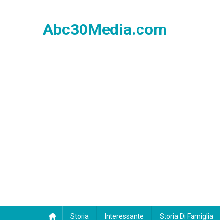
Skip
to
Abc30Media.com
content
Storia
Interessante
Storia Di Famiglia