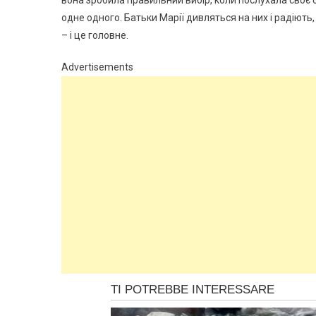
вона зробила правильний вибір, коли послухала своє с
одне одного. Батьки Марії дивляться на них і радіють
– і це головне.
Advertisements