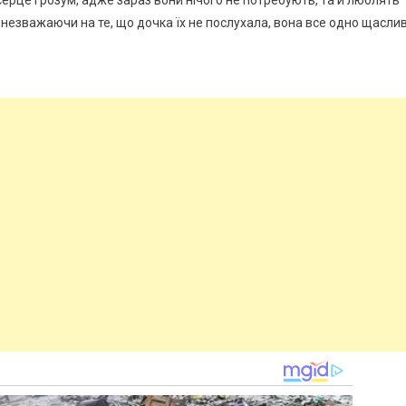
ерце і розум, адже зараз вони нічого не потребують, та й люблять
, незважаючи на те, що дочка їх не послухала, вона все одно щасли