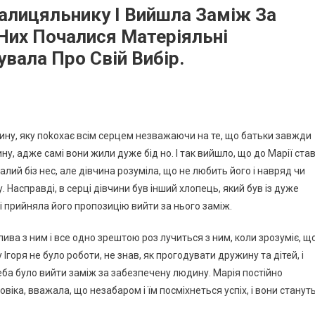
алицяльнику І Вийшла Заміж За
Них Почалися Матеріяльні
вала Про Свій Вибір.
ину, яку поkохає всім серцем незважаючи на те, що батьки завжди
у, адже самі вони жили дуже бід но. І так вийшло, що до Марії ста
лий біз нес, але дівчина розуміла, що не любить його і навряд чи
Насправді, в серці дівчини був інший хлопець, який був із дуже
 і прийняла його пропозицію вийти за нього заміж.
слива з ним і все одно зрештою роз лучиться з ним, коли зрозуміє, щ
у Ігоря не було роботи, не знав, як прогодувати дружину та дітей, і
ба було вийти заміж за забезпечену людину. Марія постійно
віка, вважала, що незабаром і їм посміхнеться успіх, і вони станут