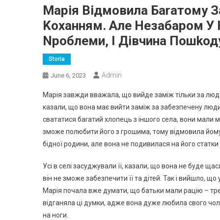
Марія Відмовила Баrатому З
Kоханням. Але Незабаром У 
Nроблеми, І Дівчина Пошkоду
Storia
Admin
June 6, 2023
Марія завжди вважала, що вийде заміж тільки за люд
казали, що вона має вийти заміж за забезпечену людин
свататися баrатий хлопець з іншого села, вони мали ма
зможе полюбити його з грошима, тому відмовила йому. 
бідної родини, але вона не подивилася на його статки
Усі в селі засуджували її, казали, що вона не буде ща
він не зможе забезпечити її та дітей. Так і вийшло, що 
Марія почала вже думати, що батьки мали рацію – тре
відганяла ці думки, адже вона дуже любила свого чоло
на ноги.