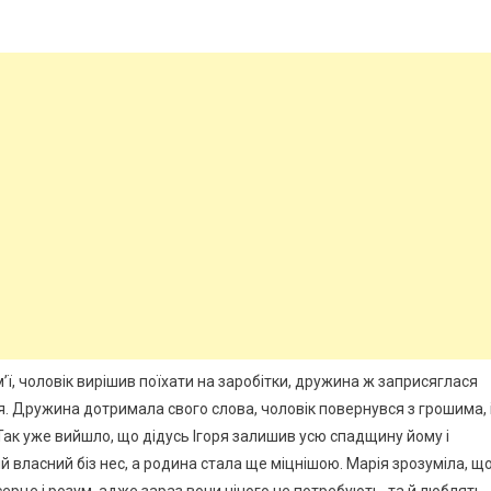
ї, чоловік вирішив поїхати на заробітки, дружина ж заприсяглася
. Дружина дотримала свого слова, чоловік повернувся з грошима, 
Так уже вийшло, що дідусь Ігоря залишив усю спадщину йому і
й власний біз нес, а родина стала ще міцнішою. Марія зрозуміла, щ