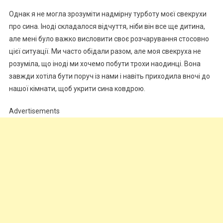
Однак я не могла зрозуміти надмірну турботу моєї свекрухи
про сина. Іноді складалося відчуття, ніби він все ще дитина,
але мені було важко висловити своє розчарування стосовно
цієї ситуації. Ми часто обідали разом, але моя свекруха не
розуміла, що іноді ми хочемо побути трохи наодинці. Вона
завжди хотіла бути поруч із нами і навіть приходила вночі до
нашої кімнати, щоб укрити сина ковдрою.
Advertisements