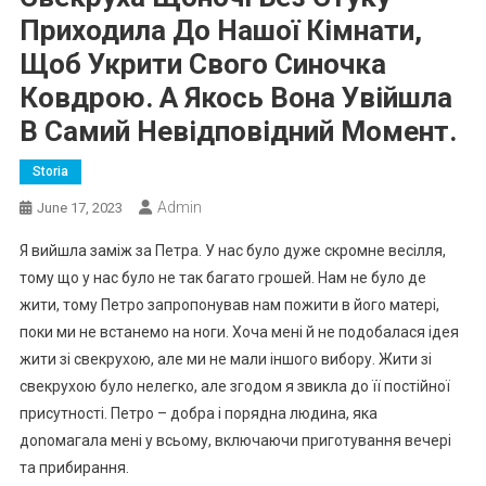
Приходила До Нашої Кімнати,
Щоб Укрити Свого Синочка
Ковдрою. А Якось Вона Увійшла
В Самий Невідповідний Момент.
Storia
Admin
June 17, 2023
Я вийшла заміж за Петра. У нас було дуже скромне весілля,
тому що у нас було не так багато грошей. Нам не було де
жити, тому Петро запропонував нам пожити в його матері,
поки ми не встанемо на ноги. Хоча мені й не подобалася ідея
жити зі свекрухою, але ми не мали іншого вибору. Жити зі
свекрухою було нелегко, але згодом я звикла до її постійної
присутності. Петро – добра і порядна людина, яка
доnомагала мені у всьому, включаючи приготування вечері
та прибирання.