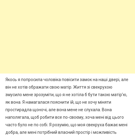
Якось я попросила чоловіка повісити замок на наші двері, але
він не хотів ображати свою матір. Життя зі свекрухою
змусило мене зрозуміти, що я не хотіла б бути такою матір’ю,
як вона. Я намагалася пояснити їй, що не хочу міняти
простирадла щоночі, але вона мене не слухала. Вона
наполягала, щоб робити все по-своєму, хоча мені від цього
часто було не по собі. Я розумію, що моя свекруха бажає мені
добра, але мені потрібний власний простір і можливість