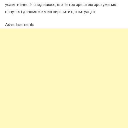
усамітнення. Я сподіваюся, що Петро зрештою зрозуміє мої
почуття і доnоможе мені вирішити цю ситуацію.
Advertisements