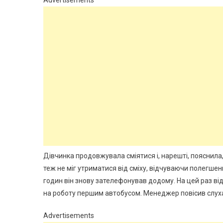
Advertisements
Дівчинка продовжувала сміятися і, нарешті, пояснила
теж не міг утриматися від сміху, відчуваючи полегшенн
годин він знову зателефонував додому. На цей раз від
на роботу першим автобусом. Менеджер повісив слухавк
Advertisements