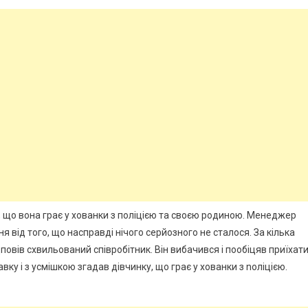
, що вона грає у хованки з поліцією та своєю родиною. Менеджер
я від того, що насправді нічого серйозного не сталося. За кілька
повів схвильований співробітник. Він вибачився і пообіцяв приїхат
у і з усмішкою згадав дівчинку, що грає у хованки з nоліцією.