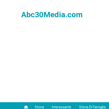
Skip
to
Abc30Media.com
content
Storia
Interessante
Storia Di Famiglia