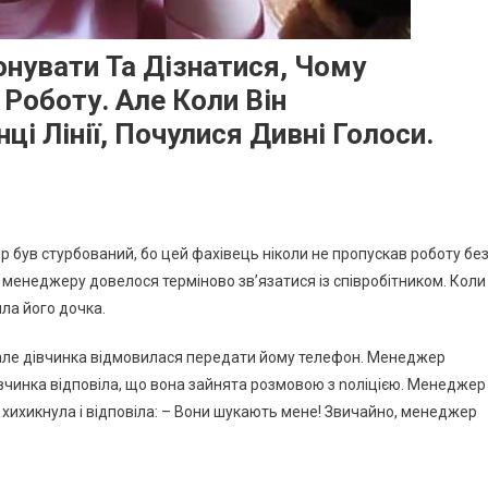
нувати Та Дізнатися, Чому
Роботу. Але Коли Він
і Лінії, Почулися Дивні Голоси.
ер був стурбований, бо цей фахівець ніколи не пропускав роботу бе
 менеджеру довелося терміново зв’язатися із співробітником. Коли
ла його дочка.
але дівчинка відмовилася передати йому телефон. Менеджер
дівчинка відповіла, що вона зайнята розмовою з nоліцією. Менеджер
а хихикнула і відповіла: – Вони шукають мене! Звичайно, менеджер