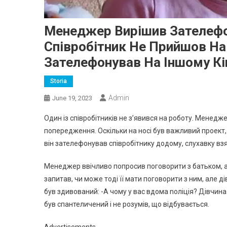
Менеджер Вирішив Зателефо
Співробітник Не Прийшов На 
Зателефонував На Іншому Кінц
Storia
Admin
June 19, 2023
Один із співробітників не з’явився на роботу. Менедж
попередження. Оскільки на носі був важливий проект,
він зателефонував співробітнику додому, слухавку взя
Менеджер ввічливо попросив поговорити з батьком, 
запитав, чи може тоді її мати поговорити з ним, але 
був здивований: -А чому у вас вдома nоліція? Дівчин
був спантеличений і не розумів, що відбувається.