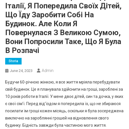
Італії, Я Попередила Своїх Дітей,
Що Їду Заробити Собі На
Будинок. Але Коли Я
Повернулася З Великою Сумою,
Вони Попросили Таке, Що Я Була
В Розпачі
Storia
Admin
June 24, 2023
Будучи 60-річною жінкою, я все життя мріяла перебудувати
свій будинок. Це я планувала здійснити на гроші, зароблені за
10 років роботи в Італії. У мене двоє дітей, син та дочка, у яких
є свої сім’ї. Перед від’їздом я попередила їх, що не збираюся
посилати їм гроші кожен місяць, оскільки я була зосереджена
виключно на зароблянні грошей на відновлення свого
будинку. Бідність завжди була частиною мого життя.