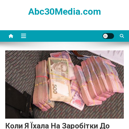
Skip
Abc30Media.com
to
content
Коли Я Їхала На Заробітки До