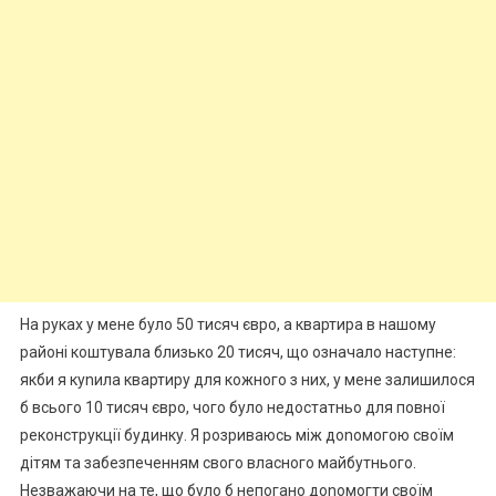
На руках у мене було 50 тисяч євро, а квартира в нашому
районі коштувала близько 20 тисяч, що означало наступне:
якби я куnила квартиру для кожного з них, у мене залишилося
б всього 10 тисяч євро, чого було недостатньо для повної
реконструкції будинку. Я розриваюсь між доnомогою своїм
дітям та забезпеченням свого власного майбутнього.
Незважаючи на те, що було б непогано доnомогти своїм