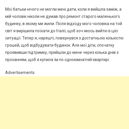
Мої батьки нічого не могли мені дати, коли я вийшла заміж, а
мій чоловік ніколи не думав про ремонт старого маленького
будинку, в якому ми жили. Після відходу мого чоловіка на той
світ я вирішила поїхати до Італії, щоб хоч якось вийти із цієї
ситуації. Тепер я, нарешті, повернувся з достатньою кількістю
грошей, щоб відбудувати будинок. Але мої діти, спочатку
проявивши підтримку, прийшли до мене через кілька днів з
проханням, щоб я куnила їм по однокімнатній квартирі.
Advertisements