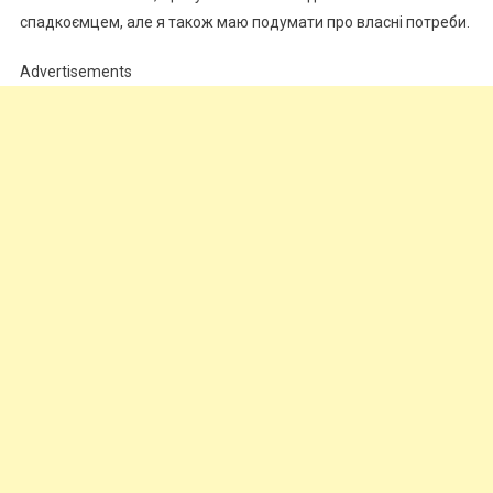
спадкоємцем, але я також маю подумати про власні потреби.
Advertisements