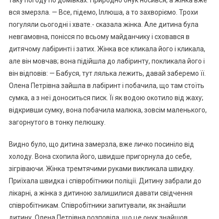
вся змерзла. — Все, підемо, Іллюша, а то захворіємо. Трохи
погуляли сьогодні і хвате.- сказала жінка. Але дитина була
невгамовна, понісся по всьому майданчику і сховався в
дитячому лабіринті і затих. Жінка все кликала його і кликала,
але він мовчав; вона підійшла до лабіринту, покликала його і
він відповів: — Бабуся, тут лялька лежить, давай заберемо її.
Олена Петрівна зайшла в лабіринт і побачила, що там стоїть
сумка, а з неї доноситься писк. Її як водою окотило від жаху;
відкривши сумку, вона побачила малюка, зовсім маленького,
загорнутого в тонку пелюшку.
Видно було, що дитина замерзла, вже личко посиніло від
холоду. Вона схопила його, швидше пригорнула до себе,
зігріваючи. Жінка тремтячими руками викликала швидку.
Приїхала швидка і співробітники поліції. Дитину забрали до
лікарні, а жінка з дитиною залишилися давати свідчення
співробітникам. Співробітники запитували, як знайшли
дитину. Олена Петрівна розповіла, що це онук знайшов