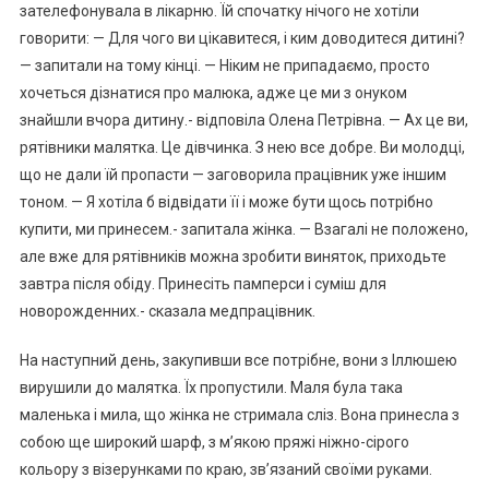
зателефонувала в лікарню. Їй спочатку нічого не хотіли
говорити: — Для чого ви цікавитеся, і ким доводитеся дитині?
— запитали на тому кінці. — Ніким не припадаємо, просто
хочеться дізнатися про малюка, адже це ми з онуком
знайшли вчора дитину.- відповіла Олена Петрівна. — Ах це ви,
рятівники малятка. Це дівчинка. З нею все добре. Ви молодці,
що не дали їй пропасти — заговорила працівник уже іншим
тоном. — Я хотіла б відвідати її і може бути щось потрібно
купити, ми принесем.- запитала жінка. — Взагалі не положено,
але вже для рятівників можна зробити виняток, приходьте
завтра після обіду. Принесіть памперси і суміш для
новорожденних.- сказала медпрацівник.
На наступний день, закупивши все потрібне, вони з Іллюшею
вирушили до малятка. Їх пропустили. Маля була така
маленька і мила, що жінка не стримала сліз. Вона принесла з
собою ще широкий шарф, з м’якою пряжі ніжно-сірого
кольору з візерунками по краю, зв’язаний своїми руками.