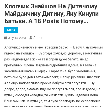
Хлопчик Знайшов На Дитячому
Майданчику Дитину, Яку Кинули
Батьки. А 18 Років Потому…
Storia
Admin
July 14, 2023
Хлопчик дивився у вікно і говорив бабусі: — Бабуся, ну коли ми
підемо на вулицю? — Сьогодні холодно, дорогий, в наступний
раз.- відповідала жінка та й справ дуже багато, не до
прогулянки. Олена Петрівна підробляла вдома, в’язала на
замовлення шапки і шарфи. І зараз у неї було замовлення,
потрібно було дов’язати комплект, шапку, рукавиці і шарфик.
Але онук наполегливо просив бабусю піти погуляти. — Ну
добре, добре, вмовив, підемо прогуляємося, але недовго, на
вулиці сьогодні холодно, та й в’язати нужно.- здалася вона.
Вони вийшли на вулицю, там було безлюдно, всі сховалися в
таку погоду по домівках. Природно онук носився, а жінка вже