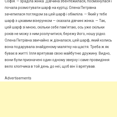
Софія. — зраділа жінка. Дівчина збентежилася, посміхнулася і
почала розмотувати шарф на куртці; Олена Петрівна
зачепилася поглядом за цей шарф і обімліла. — Який у тебе
шарф з цікавим візерунком — сказала дівчині жінка. — Так,
цей шарф зі мною, скільки себе пам’ятаю, ось уже скільки
років не можу з ним розлучитися, бережу його, ношу рідко.
Олена Петрівна звичайно ж дізналася, цей шарф, який колись
вона подарувала знайденому малятку на щастя. Треба ж як
буває в житті: Ілля врятував свою майбутню дружину. Видно,
вони були призначені один одному зверху і саме провидіння
вело хлопчика в той день до неї, щоб він її врятував.
Advertisements