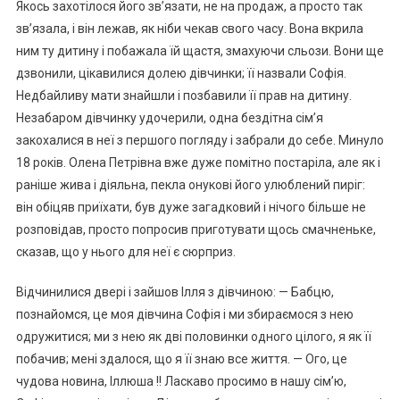
Якось захотілося його зв’язати, не на продаж, а просто так
зв’язала, і він лежав, як ніби чекав свого часу. Вона вкрила
ним ту дитину і побажала їй щастя, змахуючи сльози. Вони ще
дзвонили, цікавилися долею дівчинки; її назвали Софія.
Недбайливу мати знайшли і позбавили її прав на дитину.
Незабаром дівчинку удочерили, одна бездітна сім’я
закохалися в неї з першого погляду і забрали до себе. Минуло
18 років. Олена Петрівна вже дуже помітно постаріла, але як і
раніше жива і діяльна, пекла онукові його улюблений пиріг:
він обіцяв приїхати, був дуже загадковий і нічого більше не
розповідав, просто попросив приготувати щось смачненьке,
сказав, що у нього для неї є сюрприз.
Відчинилися двері і зайшов Ілля з дівчиною: — Бабцю,
познайомся, це моя дівчина Софія і ми збираємося з нею
одружитися; ми з нею як дві половинки одного цілого, я як її
побачив; мені здалося, що я її знаю все життя. — Ого, це
чудова новина, Іллюша !! Ласкаво просимо в нашу сім’ю,