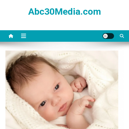
Skip
Abc30Media.com
to
content