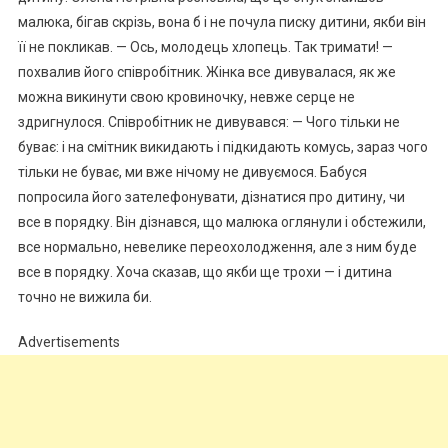
малюка, бігав скрізь, вона б і не почула писку дитини, якби він
її не покликав. — Ось, молодець хлопець. Так тримати! —
похвалив його співробітник. Жінка все дивувалася, як же
можна викинути свою кровиночку, невже серце не
здригнулося. Співробітник не дивувався: — Чого тільки не
буває: і на смітник викидають і підкидають комусь, зараз чого
тільки не буває, ми вже нічому не дивуємося. Бабуся
попросила його зателефонувати, дізнатися про дитину, чи
все в порядку. Він дізнався, що малюка оглянули і обстежили,
все нормально, невелике переохолодження, але з ним буде
все в порядку. Хоча сказав, що якби ще трохи — і дитина
точно не вижила би.
Advertisements