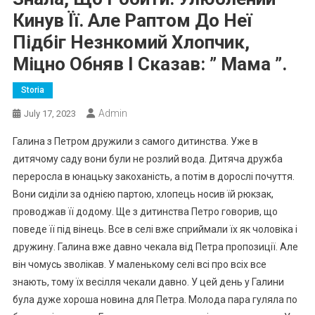
Кинув Її. Але Раптом До Неї
Підбіг Незнкомий Хлопчик,
Міцно Обняв І Сказав: ” Мама ”.
Storia
Admin
July 17, 2023
Галина з Петром дружили з самого дитинства. Уже в
дитячому саду вони були не розлий вода. Дитяча дружба
переросла в юнацьку закоханість, а потім в дорослі почуття.
Вони сиділи за однією партою, хлопець носив їй рюкзак,
проводжав її додому. Ще з дитинства Петро говорив, що
поведе її під вінець. Все в селі вже сприймали їх як чоловіка і
дружину. Галина вже давно чекала від Петра пропозиції. Але
він чомусь зволікав. У маленькому селі всі про всіх все
знають, тому їх весілля чекали давно. У цей день у Галини
була дуже хороша новина для Петра. Молода пара гуляла по