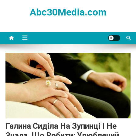
Skip
Abc30Media.com
to
content
Галина Сиділа На Зупинці І Не
Знала, Що Робити: Улюблений