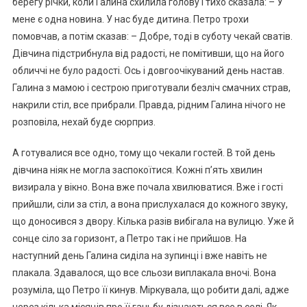
берегу річки, коли Галина схилила голову і тихо сказала: – У
мене є одна новина. У нас буде дитина. Петро трохи
помовчав, а потім сказав: – Добре, тоді в суботу чекай сватів.
Дівчина підстрибнула від радості, не помітивши, що на його
обличчі не було радості. Ось і довгоочікуваний день настав.
Галина з мамою і сестрою приготували безліч смачних страв,
накрили стіл, все прибрали. Правда, рідним Галина нічого не
розповіла, нехай буде сюрприз.
А готувалися все одно, тому що чекали гостей. В той день
дівчина ніяк не могла заспокоїтися. Кожні п’ять хвилин
визирала у вікно. Вона вже почала хвилюватися. Вже і гості
прийшли, сіли за стіл, а вона прислухалася до кожного звуку,
що доносився з двору. Кілька разів вибігала на вулицю. Уже й
сонце сіло за горизонт, а Петро так і не прийшов. На
наступний день Галина сиділа на зупинці і вже навіть не
плакала. Здавалося, що все сльози виплакала вночі. Вона
розуміла, що Петро її кинув. Міркувала, що робити далі, адже