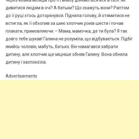
через кілька місяців про її ганьбу дізнаються все в селі. Як
дивитися людям в очі? А батьки? Що скажуть вони? Раптом
до її руці хтось доторкнувся. Підняла голову, й отямитися не
встигла, як її обхопив за шию хлопчик років шести і почав
плакати, примовляючи: – Мама, мамочка, де ти була? Я так
довго тебе шукав! Галина не розуміла, що відбувається. Підбіг
якийсь чоловік, мабуть, батько. Він намагався забрати
дитину, але хлопчик ще міцніше обняв Галину. Вона обняла
дитину і заспокоїла.
Advertisements