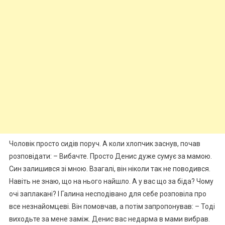
Чоловік просто сидів поруч. А коли хлопчик заснув, почав
розповідати: – Вибачте. Просто Денис дуже сумує за мамою.
Син залишився зі мною. Взагалі, він ніколи так не поводився.
Навіть не знаю, що на нього найшло. А у вас що за біда? Чому
очі заплакані? І Галина несподівано для себе розповіла про
все незнайомцеві. Він помовчав, а потім запропонував: – Тоді
виходьте за мене заміж. Денис вас недарма в мами вибрав.