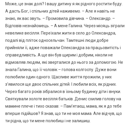
Може, це знак долі? І вашу дитину я як рідного ростити буду.
А дасть Бог, і спільних дітей наживемо. – Але я навіть не
знаю, як вас звуть. – Промовила дівчина. – Олександр. –
Відповів незнайомець. – А мене Галина. Через місяць зіграли
невелике весілля. Переїхали жити в село до Олександра,
подалі від пліток односельчан. Тамтешні люди добре
прийняли її, адже поважали Олександра за працьовитість і
справедливість. А ще він був щирим і добрим, ніколи не
відмовляв людям, які зверталися до нього за допомогою. Не
знала Галина, що її чоловік – голова колгоспу. Дуже вони
полюбили один одного. Щасливе життя прожили, у них
з’явилося ще двоє спільних дітей. І любили всіх, як рідних.
Через багато років зібралися в їхньому будинку діти і внуки.
Святкували золоте весілля батьків. Денис схилив голову на
мамине плече і тихо сказав: – Пам’ятаєш, мама, як я до тебе
вперше підійшов? Я знав, що ти не моя мама. Але відчув, що
ти рідна, що ти мене полюбиш і не залишиш.