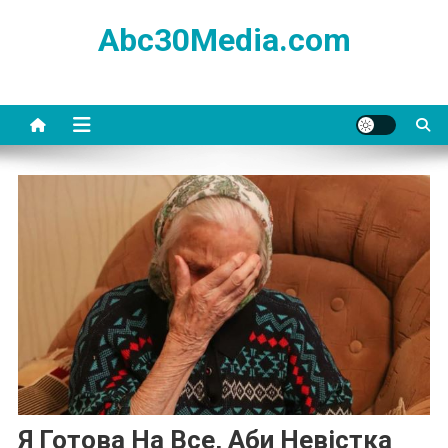
Skip
Abc30Media.com
to
content
Я Готова На Все, Аби Невістка