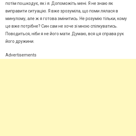
потім поաкодує, як і я. Допоможіть мені. Я не знаю як
виправити ситуацію. Я вже зрозуміла, що поми лялася в
минулому, але ж я готова змінитись. Не розумію тільки, кому
це вже потрібне? Син сам не хоче зі мною спілкуватись.
Поводиться, ніби я не його мати. Думаю, вся ця справа рук
його дружини.
Advertisements