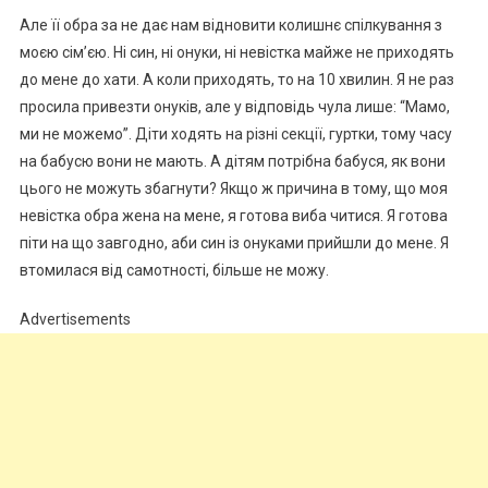
Але її обра за не дає нам відновити колишнє спілкування з
моєю сім’єю. Ні син, ні онуки, ні невістка майже не приходять
до мене до хати. А коли приходять, то на 10 хвилин. Я не раз
просила привезти онуків, але у відповідь чула лише: “Мамо,
ми не можемо”. Діти ходять на різні секції, гуртки, тому часу
на бабусю вони не мають. А дітям потрібна бабуся, як вони
цього не можуть збагнути? Якщо ж причина в тому, що моя
невістка обра жена на мене, я готова виба читися. Я готова
піти на що завгодно, аби син із онуками прийшли до мене. Я
втомилася від самотності, більше не можу.
Advertisements