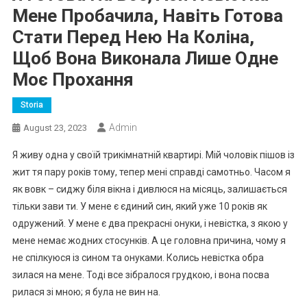
Мене Пробачила, Навіть Готова
Стати Перед Нею На Коліна,
Щоб Вона Виконала Лише Одне
Моє Прохання
Storia
Admin
August 23, 2023
Я живу одна у своїй трикімнатній квартирі. Мій чоловік пішов із
жит тя пару років тому, тепер мені справді самотньо. Часом я
як вовк – сиджу біля вікна і дивлюся на місяць, залишається
тільки зави ти. У мене є єдиний син, який уже 10 років як
одружений. У мене є два прекрасні онуки, і невістка, з якою у
мене немає жодних стосунків. А це головна причина, чому я
не спілкуюся із сином та онуками. Колись невістка обра
зилася на мене. Тоді все зібралося грудкою, і вона посва
рилася зі мною; я була не вин на.