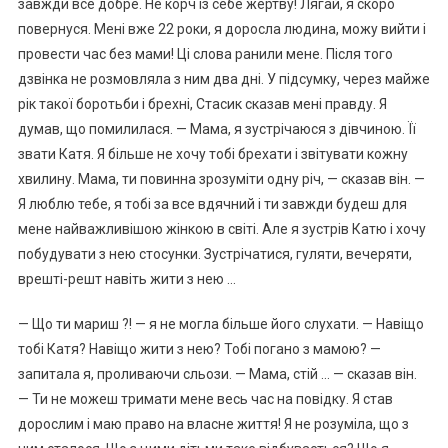
завжди все добре. Не корч із себе жертву! Лягай, я скоро
повернуся. Мені вже 22 роки, я доросла людина, можу вийти і
провести час без мами! Ці слова ранили мене. Після того
дзвінка не розмовляла з ним два дні. У підсумку, через майже
рік такої боротьби і брехні, Стасик сказав мені правду. Я
думав, що помилилася. — Мама, я зустрічаюся з дівчиною. Її
звати Катя. Я більше не хочу тобі брехати і звітувати кожну
хвилину. Мама, ти повинна зрозуміти одну річ, — сказав він. —
Я люблю тебе, я тобі за все вдячний і ти завжди будеш для
мене найважливішою жінкою в світі. Але я зустрів Катю і хочу
побудувати з нею стосунки. Зустрічатися, гуляти, вечеряти,
врешті-решт навіть жити з нею …
— Що ти мариш ?! — я не могла більше його слухати. — Навіщо
тобі Катя? Навіщо жити з нею? Тобі погано з мамою? —
запитала я, проливаючи сльози. — Мама, стій … — сказав він.
— Ти не можеш тримати мене весь час на повідку. Я став
дорослим і маю право на власне життя! Я не розуміла, що з