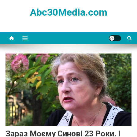
Skip
Abc30Media.com
to
content
Зараз Моєму Синові 23 Роки. І