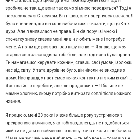
ним сталося. Що з цими дітьми таке відбувається? Що я
зробила не так, що вони так само зі мною поводяться? Тоді я
посварилася зі Стасиком. Він пішов, але повернувся ввечері. Я
була впевнена, що він хоче вибачитися і сказати, що ця Катя
дура. Але я виявилася не права. Він сів поруч зі мною і
спочатку знову сказав мені, як він любить мене і потребує
мене. А потім ще раз заспівав іншу пісню: — Я знаю, що моя
старша сестра заподіяла тобі бі ль, але тоді вона була права.
Ти намагаєшся керувати кожним, ставиш свої умови, ізолюєш
нас від світу. У тата друзів не було, він ніколи не виходив з
дому. Насправді, у нас немає ніяких контактів ні з ким із сім’ї …
Я хотіла його перебити, але він продовжив: — Я більше не
мамин хлопчик, якому потрібно витирати соплі після кожного
чхання.
Я працюю, мені 23 роки і я вже більше року зустрічаюся з
прекрасною дівчиною, яка тобі заздалегідь не подобається і
якій ти не даси ні найменшого шансу, хоча ніколи її не бачила.
Мама, не змушуй мене вибирати — ти або вона — тому що це