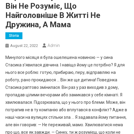
Він Не Розуміє, Що
Найголовніше В Житті Не
Дружина, А Мама
Storia
Admin
August 22, 2022
Минулого місяця я була ошелешена новиною — у сина
Стасика з’явилася дівчина. І навіщо йому це потрібно? Я для
нього все роблю: готую, прибираю, перу, відправляю на
роботу, рано прокидаюся … Він же ще дитина! Поведінка
Стасика раптово змінилася. Він раз у раз виходив з дому,
пропадав цілими вечорами або замикався у себе кімнаті. Я
хвилювалася. Підозрювала, що у нього про блеми. Може, він
потрапив не в ту компанію або вплутався в конфлікт? Адже в
наші часи на вулицях стільки зла … Я задавала йому питання,
але він говорив: — Не переживай, мамо. Хвилюватися нема
про що, все як завжди. — Синку, ти ж розумієш, що коли не