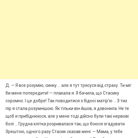
Д. — Я все розумію, синку … але я тут трясуся від страху. Ти міг
би мене попередити! — плакала я. Я бачила, що Стасику
соромно. І це добре! Так поводитися з бідної матір’ю … З тих
пір я стала розумнішою. Як тільки він йшов, я дзвонила. Не те
щоб я прибіднююся, але у мене тоді дійсно були такі нервові
болі … Грудна клітка розривалася так, що боюся згадувати.
Зрештою, одного разу Стасик сказав мені: — Мама, у тебе