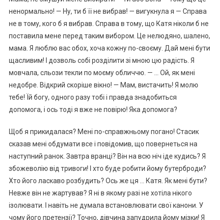
ненормально! — Ну, ти б її не вибрав! — вигукнула я — Справа
не в тому, кого б я вибрав. Справа в тому, що Катя ніколи б не
поставила мене перед таким вибором. Це нелюдяно, шалено,
мама. Я люблю вас обох, хоча кожну по-своєму. Дай мені бути
щасливим! І дозволь собі розділити зі мною цю радість. Я
мовчала, сльози текли по моєму обличчю. — … Ой, як мені
недобре. Відкрий скоріше вікно! — Мам, вистачить! Я молю
тебе! Їй богу, одного разу тобі і правда знадобиться
допомога, і ось тоді я вже не повірю! Яка допомога?
Щоб я прикидалася? Мені по-справжньому погано! Стасик
сказав мені обдумати все і повідомив, що повернеться на
наступний ранок. Завтра вранці? Він на всю ніч іде кудись? Я
збожеволію від тривоги! І хто буде робити йому бутерброди?
Хто його ласкаво розбудить? Ось же ця … Катя. Як мені бути?
Невже він не жартував? Я ні в якому разі не хотіла нікого
ізолювати. І навіть не думала встановлювати свої канони. У
чому його претензії? Точно, дівчина запудрила йому мізки! Я