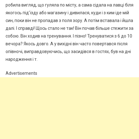
робила вигляд, що гуляла по місту, а сама сідала на лавці біля
якогось під’їзду або магазину і дивилася, куди і з ким іде мій
син, поки він не пропадав з поля зору. А потім вставала і йшла
далі. І справді! Щось стало не так! Він почав більше стежити за
собою. Він ходив на тренування. І пізно! Тренуватися з 6 до 10
вечора? Якось довго. А у вихідні він часто повертався після
опівночі, виправдовуючись, що засидівся в гостях, був на дні
народження і т.
Advertisements