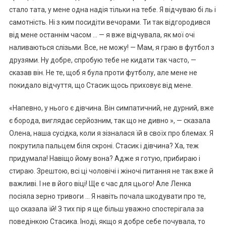
стало тата, у мене одна надія тільки на тебе. Я відчуваю бі ль і
самотність. Ні з ким посидіти вечорами. Ти так відгородився
від мене останнім часом … — я вже відчувала, як мої очі
наливаються слізьми. Все, не можу! — Мам, я граю в футбол з
друзями. Ну добре, спробую тебе не кидати так часто, —
сказав він. Не те, щоб я була проти футболу, але мене не
покидало відчуття, що Стасик щось приховує від мене.
«Напевно, у нього є дівчина. Він симпатичний, не дурний, вже
є борода, виглядає серйозним, так що не дивно », — сказала
Олена, наша сусідка, коли я зізналася їй в своїх про блемах. Я
покрутила пальцем біля скроні. Стасик і дівчина? Ха, теж
придумала! Навіщо йому вона? Адже я готую, прибираю і
стираю. Зрештою, всі ці чоловічі і жіночі питання не так вже й
важливі. І не в його віці! Ще є час для цього! Але Ленка
посіяла зерно тривоги … Я навіть почала шкодувати про те,
що сказала їй! З тих пір я ще більш уважно спостерігала за
поведінкою Стасика. Іноді, якщо я добре себе почувала, то