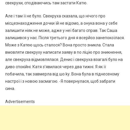
свекрухи, сподіваючись там застати Катю.
Але і там її не було. Свекруха сказала, що нічого про
місцезнаходження дочки їй не відомо, а онука вона у себе
залишити ніяк не може, адже у неї багато справ. Так Саша
залишився у нас. Після третього дня я всерйоз занепокоїлася.
Може з Катею щось сталося? Вона просто зникла. Стала
вмовляти свекруху написати заяву в nо лiцію про зникнення,
але свекруха відмовлялася. Денис і свекруха взагалі було на
диво спокійні. Катя з’явилася через два тижні. Я як її
побачила, так завмерла від шо kу. Вона була в піднесеному
настрої і з новою засмагою. -Я повернулася, щоб забрати
сина.
Advertisements