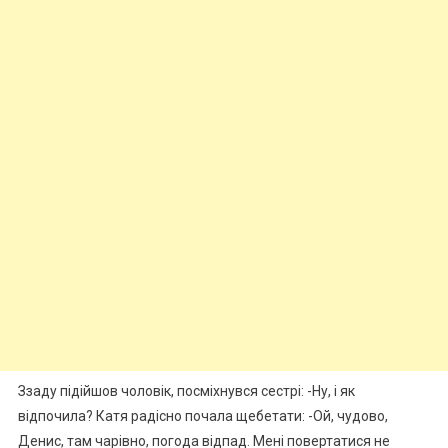
Ззаду підійшов чоловік, посміхнувся сестрі: -Ну, і як
відпочила? Катя радісно почала щебетати: -Ой, чудово,
Денис, там чарівно, погода відпад. Мені повертатися не