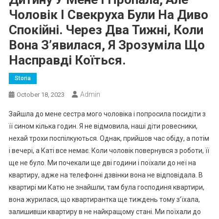
Чоловік І Свекруха Були На Диво
Спокійні. Через Два Тижні, Коли
Вона З’явилася, Я Зрозуміла Що
Насправді Коїться.
Storia
Admin
October 18, 2023
Зайшла до мене сестра мого чоловіка і попросила посидіти з
її сином кілька годин. Я не відмовила, наші діти ровесники,
нехай трохи поспілкуються. Однак, прийшов час обіду, а потім
і вечері, а Каті все немає. Коли чоловік повернувся з роботи, її
ще не було. Ми почекали ще дві години і поїхали до неї на
квартиру, адже на телефонні дзвінки вона не відповідала. В
квартирі ми Катю не знайшли, там була господиня квартири,
вона жуpилася, що квартирантка ще тиждень тому з’їхала,
залишивши квартиру в не найкращому стані. Ми поїхали до