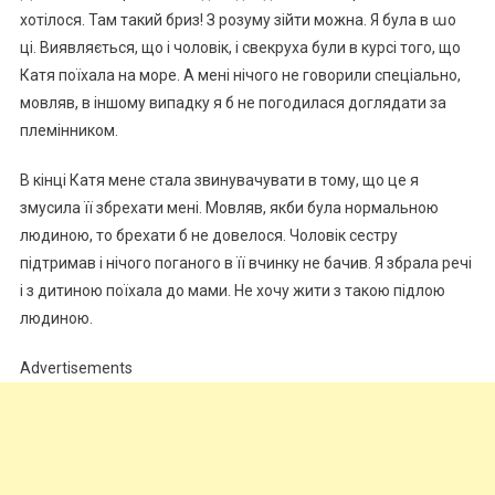
хотілося. Там такий бриз! З розуму зійти можна. Я була в աo
ці. Виявляється, що і чоловік, і свекруха були в курсі того, що
Катя поїхала на море. А мені нічого не говорили спеціально,
мовляв, в іншому випадку я б не погодилася доглядати за
племінником.
В кінці Катя мене стала звинувачувати в тому, що це я
змусила її збрехати мені. Мовляв, якби була нормальною
людиною, то брехати б не довелося. Чоловік сестру
підтримав і нічого поганого в її вчинку не бачив. Я збрала речі
і з дитиною поїхала до мами. Не хочу жити з такою підлою
людиною.
Advertisements