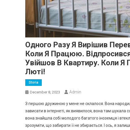
Одного Разу Я Вирішив Пере
Коли Я Працюю. Відпросився
Увійшов В Квартиру. Коли Я
Люті!
Storia
Admin
December 8, 2023
З першою дружиною у мене не склалося. Вона народила
зависати в інтернеті, як виявилося, вона там шукала с
вона знайшла собі молодого багатого іноземця і вте
зрозуміти, що забирати її не збирається. І ось, я зали