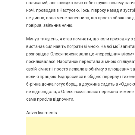
наляканий, але швидко взяв себе в руки і всьому навчи
ночі, проводив з Настусею. І ось, півроку назад я зустрі
не дивно, вона мене запевнила, що просто обожнює діт
повірив, звільнив няню.
Минув тиждень, я став помічати, що коли приходжу з 
вистачає сил навіть пограти зі мною. На всі мої запита
розповідає. Олеся пояснювала це «перехідним віком»
посилювалася. Наостанок перестала зі мною спілкуват
своїй кімнаті і просто лежала в обнімку з плюшевим з
коли я працюю. Відпросився в обідню перерву і тихень
6-річна дочка готує борщ, а дружина сидить в «Однокла
не відповідала, а Олеся намагалася переконати мене 
сама присіла відпочити.
Advertisements