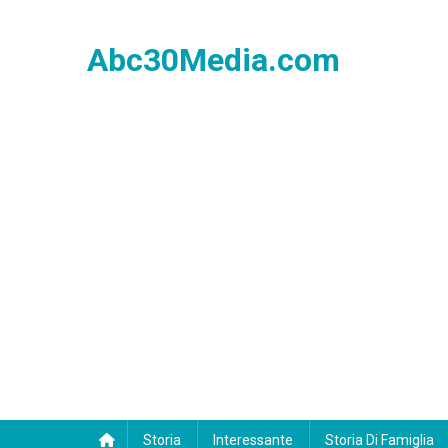
Skip
to
Abc30Media.com
content
Storia
Interessante
Storia Di Famiglia