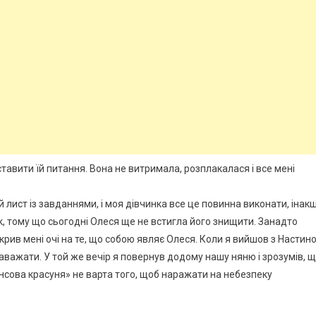
в ставити їй питання. Вона не витримала, розплакалася і все мені
й лист із завданнями, і моя дівчинка все це повинна виконати, інак
к, тому що сьогодні Олеся ще не встигла його знищити. Занадто
рив мені очі на те, що собою являє Олеся. Коли я вийшов з Настино
 заважати. У той же вечір я повернув додому нашу няню і зрозумів, 
янсова красуня» не варта того, щоб наражати на небезпеку