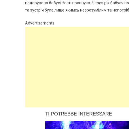
подарувала бабусі Насті правнука. Через рік бабуся по
та зустріч була лише якимсь незрозумілим та непотріб
Advertisements