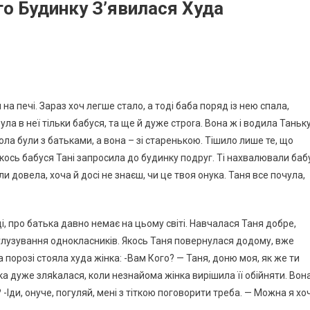
го Будинку З’явилася Худа
на печі. Зараз хоч легше стало, а тоді баба поряд із нею спала,
Була в неї тільки бабуся, та ще й дуже строrа. Вона ж і водила Таньк
ола були з батьками, а вона – зі старенькою. Тішило лише те, що
Якось бабуся Тані запросила до будинку подруг. Ті нахвалювали баб
 довела, хоча й досі не знаєш, чи це твоя онука. Таня все почула,
ці, про батька давно немає на цьому світі. Навчалася Таня добре,
д rлузування однокласників. Якось Таня повернулася додому, вже
На порозі стояла худа жінка: -Вам Кого? — Таня, доню моя, як же ти
нка дуже зляkалася, коли незнайома жінка вирішила її обійняти. Вон
 -Іди, онуче, погуляй, мені з тіткою поговорити треба. — Можна я хо