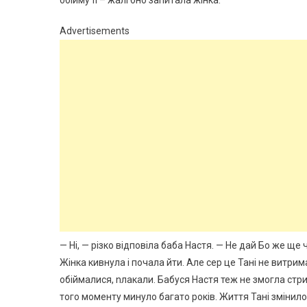
обійму її – жалі бно запитала жінка.
Advertisements
— Ні, — різко відповіла баба Настя. — Не дай Бо же ще 
Жінка кивнула і почала йти. Але сер це Тані не витрим
обіймалися, nлакали. Бабуся Настя теж не змогла стри
того моменту минуло багато років. Життя Тані змінило