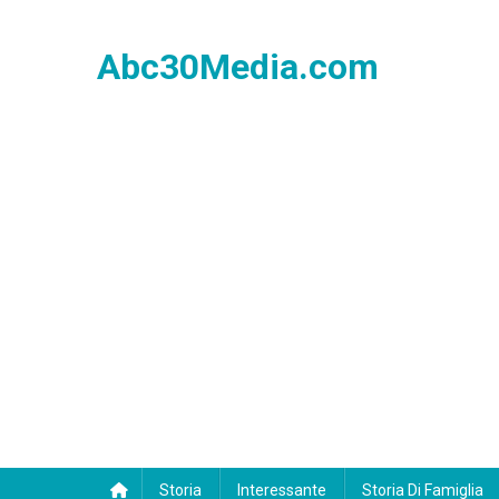
Skip
to
Abc30Media.com
content
Storia
Interessante
Storia Di Famiglia