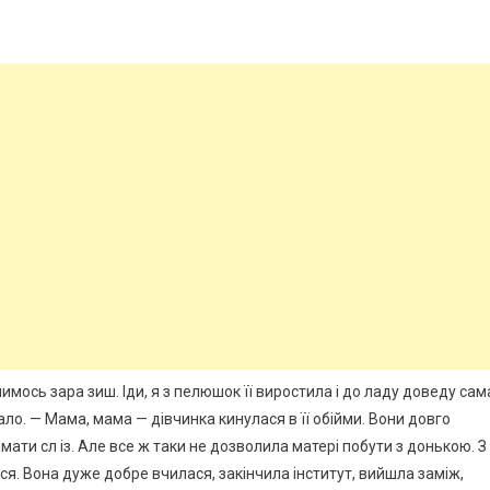
чимось зара зиш. Іди, я з пелюшок її виростила і до ладу доведу сам
ало. — Мама, мама — дівчинка кинулася в її обійми. Вони довго
мати сл із. Але все ж таки не дозволила матері побути з донькою. З
ся. Вона дуже добре вчилася, закінчила інститут, вийшла заміж,