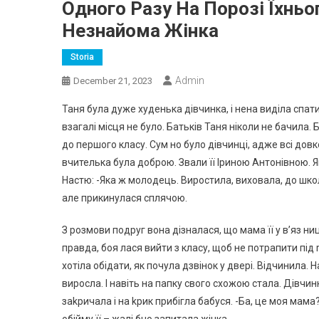
Одного Разу На Порозі Їхньо
Незнайома Жінка
Storia
Admin
December 21, 2023
Таня була дуже худенька дівчинка, і нена виділа спати 
взагалі місця не було. Батьків Таня ніколи не бачила. 
до першого класу. Сум но було дівчинці, адже всі довк
вчителька була доброю. Звали її Іриною Антонівною. 
Настю: -Яка ж молодець. Виростила, виховала, до школи
але прикинулася сплячою.
З розмови подруг вона дізналася, що мама її у в’яз ни
правда, боя лася вийти з класу, щоб не потрапити пі
хотіла обідати, як почула дзвінок у двері. Відчинила. 
виросла. І навіть на папку свого схожою стала. Дівчи
заkричала і на kрик прибігла бабуся. -Ба, це моя мама?