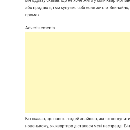
Він одразу сказав, що не хоче жити у моїй квартирі. В
або продаю її, і ми купуємо собі нове житло. Звичайно,
промах.
Advertisements
Він сказав, що навіть людей знайшов, які готові купити
новенькому, як квартира дісталася мені насправді. Він