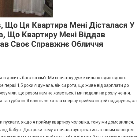
, Що Ця Квартира Мені Дісталася У
а, Що Квартиру Мені Віддав
зав Своє Справжнє Обличчя
 із досить багатої сім’ї. Ми спочатку дуже сильно один одного
 перші 1,5 роки я думала, він си рота, що живе від зарплати до
розуміли, що разом нам не живеться, і ми подали на розлу чення.
я та турботи. Я навіть не хотіла спершу приймати цей подарунок, а
ки пускати, якщо я прийму квартиру чоловіка, тому ми домовилися,
 від бабусі. Два роки тому я почала зустрічатись з іншим хлопцем.