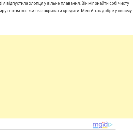
і я відпустила хлопця у вільне плавання. Він міг знайти собі чисту
иру і потім все життя закривати кредити. Мені й так добре у своєму