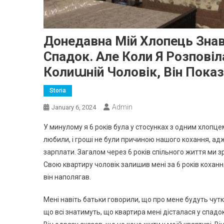
Донедавна Мій Хлопець Знав
Спадок. Але Коли Я Розповіл
Колиաній Чоловік, Він Пока
Storia
Admin
January 6, 2024
У минулому я 6 років була у стосунках з одним хлопцем
любили, і гроші не були причиною нашого кохання, адже
зарплати. Загалом через 6 років спільного життя ми з
Свою квартиру чоловік залишив мені за 6 років коханн
він наполягав.
Мені навіть батьки говорили, що про мене будуть чут
що всі знатимуть, що квартира мені дісталася у спадок