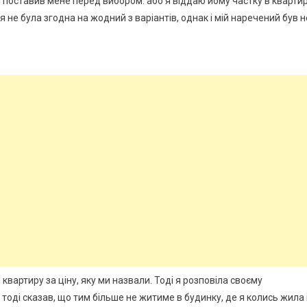
ін поставив мене перед вибором: або я віддаю йому частку в квартир
 я не була згодна на жодний з варіантів, однак і мій наречений був н
 квартиру за ціну, яку ми назвали. Тоді я розповіла своєму
 тоді сказав, що тим більше не житиме в будинку, де я колись жила 