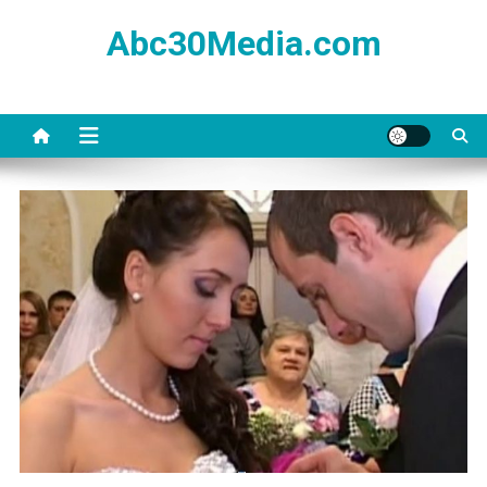
Skip
Abc30Media.com
to
content