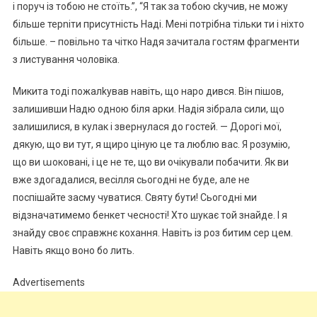
і поруч із тобою не стоїть.”, “Я так за тобою сkучив, не можу
більше терnіти присутність Наді. Мені потрібна тільки ти і ніхто
більше. – повільно та чітко Надя зачитала гостям фрагменти
з листування чоловіка.
Микита тоді пожалkував навіть, що наро дився. Він пішов,
залишивши Надю одною біля арки. Надія зібрала сили, що
залишилися, в кулак і звернулася до гостей. — Дорогі мої,
дякую, що ви тут, я щиро ціную це та люблю вас. Я розумію,
що ви աоковані, і це не те, що ви очікували побачити. Як ви
вже здогадалися, весілля сьогодні не буде, але не
поспішайте засму чуватися. Святу бути! Сьогодні ми
відзначатимемо бенкет чесності! Хто шукає той знайде. І я
знайду своє справжнє кохання. Навіть із роз битим сер цем.
Навіть якщо воно бо лить.
Advertisements