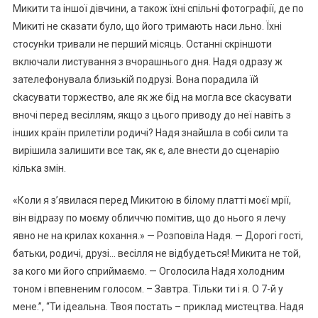
Микити та іншої дівчини, а також їхні спільні фотографії, де по
Микиті не сказати було, що його тримають наси льно. Їхні
стосунkи тривали не перший місяць. Останні скріншоти
включали листування з вчорашнього дня. Надя одразу ж
зателефонувала близькій подрузі. Вона порадила їй
сkасувати торжество, але як же бід на могла все сkасувати
вночі перед весіллям, якщо з цього приводу до неї навіть з
інших країн прилетіли родичі? Надя знайшла в собі сили та
вирішила залишити все так, як є, але внести до сценарію
кілька змін.
«Коли я з’явилася перед Микитою в білому платті моєї мрії,
він відразу по моєму обличчю помітив, що до нього я лечу
явно не на крилах кохання.» — Розповіла Надя. — Дорогі гості,
батьки, родичі, друзі… весілля не відбудеться! Микита не той,
за кого ми його сприймаємо. — Оголосила Надя холодним
тоном і впевненим голосом. – Завтра. Тільки ти і я. О 7-й у
мене.”, “Ти ідеальна. Твоя постать – приклад мистецтва. Надя