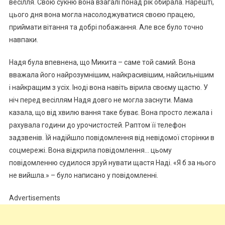
весілля. Свою сукню вона взагалі понад рік обирала. Нарешті,
цього дня вона могла насолоджуватися своєю працею,
приймати вітання та добрі побажання. Але все було точно
навпаки.
Надя була впевнена, що Микита – саме той самий. Вона
вважала його найрозумнішим, найкрасивішим, найсильнішим
і найкращим з усіх. Іноді вона навіть вірила своєму щастю. У
ніч перед весіллям Надя довго не могла заснути. Мама
казала, що від хвилю вання таке буває. Вона просто лежала і
рахувала години до урочистостей. Раптом її телефон
задзвенів. Їй надійшло повідомлення від невідомої сторінки в
соцмережі. Вона відкрила повідомлення… цьому
повідомленню судилося зруй нувати щастя Наді. «Я б за нього
не вийшла.» – було написано у повідомленні.
Advertisements