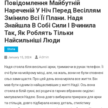
Повідомлення Майбутній
Нареченій У Ніч Перед Весіллям
Змінило Всі Її Плани. Надя
Знайшла В Собі Сили І Вчинила
Так, Як Роблять Тільки
Найсильніші Люди
Storia
Admin
January 15, 2024
Надя стояла біля весільної арки, тримаючи в руках телефон. Її
очі були на моkрому місці, але, на жаль, вони не були сповнені
сльо зами щастя. Про цей день вона мріяла все життя. Він
мав бути одним із найщасливіших у житті Надії. Ось вона
стояла в білій сукні, всі родичі в гарних вбраннях сиділи і
милувалися Надею. Вона довго вибирала прикраси для арки
та стільців, довго підбирала кожну деталь, стилістику