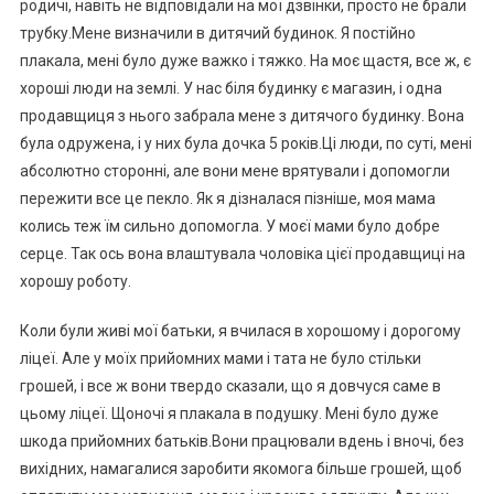
родичі, навіть не відповідали на мої дзвінки, просто не брали
трубку.Мене визначили в дитячий будинок. Я постійно
плакала, мені було дуже важко і тяжко. На моє щастя, все ж, є
хороші люди на землі. У нас біля будинку є магазин, і одна
продавщиця з нього забрала мене з дитячого будинку. Вона
була одружена, і у них була дочка 5 років.Ці люди, по суті, мені
абсолютно сторонні, але вони мене врятували і допомогли
пережити все це пекло. Як я дізналася пізніше, моя мама
колись теж їм сильно допомогла. У моєї мами було добре
серце. Так ось вона влаштувала чоловіка цієї продавщиці на
хорошу роботу.
Коли були живі мої батьки, я вчилася в хорошому і дорогому
ліцеї. Але у моїх прийомних мами і тата не було стільки
грошей, і все ж вони твердо сказали, що я довчуся саме в
цьому ліцеї. Щоночі я плакала в подушку. Мені було дуже
шкода прийомних батьків.Вони працювали вдень і вночі, без
вихідних, намагалися заробити якомога більше грошей, щоб