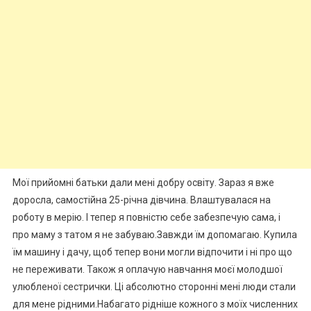
Мої прийомні батьки дали мені добру освіту. Зараз я вже
доросла, самостійна 25-річна дівчина. Влаштувалася на
роботу в мерію. І тепер я повністю себе забезпечую сама, і
про маму з татом я не забуваю.Завжди їм допомагаю. Купила
їм машину і дачу, щоб тепер вони могли відпочити і ні про що
не переживати. Також я оплачую навчання моєї молодшої
улюбленої сестрички. Ці абсолютно сторонні мені люди стали
для мене рідними.Набагато рідніше кожного з моїх численних