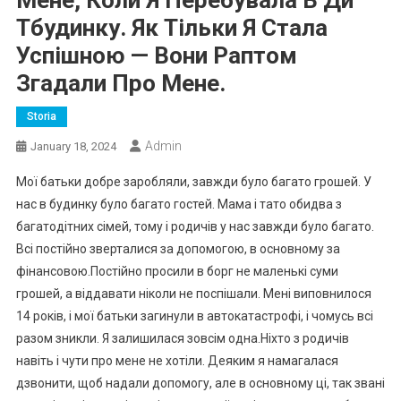
Мене, Коли Я Перебувала В Ди
Тбудинку. Як Тільки Я Стала
Успішною — Вони Раптом
Згадали Про Мене.
Storia
Admin
January 18, 2024
Мої батьки добре заробляли, завжди було багато грошей. У
нас в будинку було багато гостей. Мама і тато обидва з
багатодітних сімей, тому і родичів у нас завжди було багато.
Всі постійно зверталися за допомогою, в основному за
фінансовою.Постійно просили в борг не маленькі суми
грошей, а віддавати ніколи не поспішали. Мені виповнилося
14 років, і мої батьки загинули в автокатастрофі, і чомусь всі
разом зникли. Я залишилася зовсім одна.Ніхто з родичів
навіть і чути про мене не хотіли. Деяким я намагалася
дзвонити, щоб надали допомогу, але в основному ці, так звані