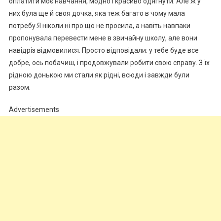
оплатити моє навчання, модно і красиво одягнути. Але ж у
них була ще й своя дочка, яка теж багато в чому мала
потребу.Я ніколи ні про що не просила, а навіть навпаки
пропонувала перевести мене в звичайну школу, але вони
навідріз відмовилися. Просто відповідали: у тебе буде все
добре, ось побачиш, і продовжували робити свою справу. З їх
рідною донькою ми стали як рідні, всюди і завжди були
разом.
Advertisements