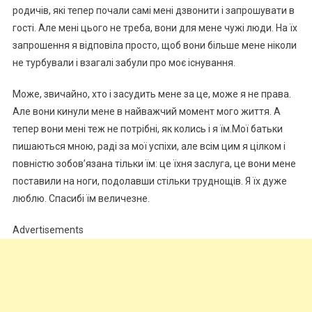
родичів, які тепер почали самі мені дзвонити і запрошувати в
гості. Але мені цього не треба, вони для мене чужі люди. На їх
запрошення я відповіла просто, щоб вони більше мене ніколи
не турбували і взагалі забули про моє існування.
Може, звичайно, хто і засудить мене за це, може я не права.
Але вони кинули мене в найважчий момент мого життя. А
тепер вони мені теж не потрібні, як колись і я їм.Мої батьки
пишаються мною, раді за мої успіхи, але всім цим я цілком і
повністю зобов’язана тільки їм: це їхня заслуга, це вони мене
поставили на ноги, подолавши стільки труднощів. Я їх дуже
люблю. Спасибі їм величезне.
Advertisements