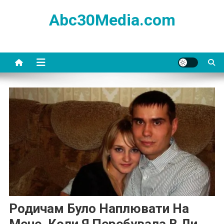
Skip
Abc30Media.com
to
content
Родичам Було Наплювати На