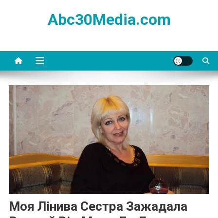
Skip
Abc30Media.com
to
content
Моя Лінива Сестра Зажадала