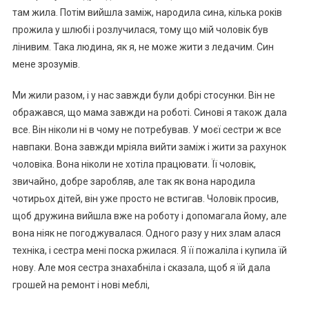
там жила. Потім вийшла заміж, народила сина, кілька років
прожила у шлюбі і розлучилася, тому що мій чоловік був
лінивим. Така людина, як я, не може жити з ледачим. Син
мене зрозумів.
Ми жили разом, і у нас завжди були добрі стосунки. Він не
ображався, що мама завжди на роботі. Синові я також дала
все. Він ніколи ні в чому не потребував. У моєї сестри ж все
навпаки. Вона завжди мріяла вийти заміж і жити за рахунок
чоловіка. Вона ніколи не хотіла працювати. Її чоловік,
звичайно, добре заробляв, але так як вона народила
чотирьох дітей, він уже просто не встигав. Чоловік просив,
щоб дружина вийшла вже на роботу і допомагала йому, але
вона ніяк не погоджувалася. Одного разу у них злам алася
техніка, і сестра мені поска ржилася. Я її пожаліла і купила їй
нову. Але моя сестра знахабніла і сказала, щоб я їй дала
грошей на ремонт і нові меблі,