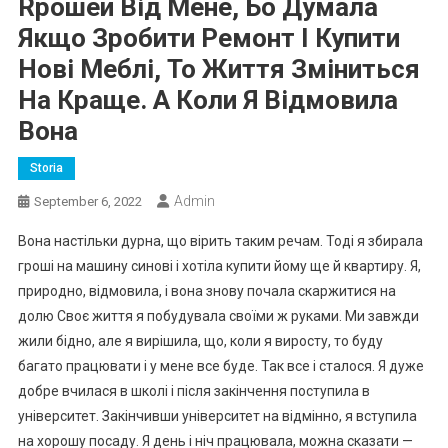
Rрошей Від Мене, Бо Думала
Якщо Зробити Ремонт І Купити
Нові Меблі, То Життя Зміниться
На Краще. А Коли Я Відмовила
Вона
Storia
Admin
September 6, 2022
Вона настільки дурна, що вірить таким речам. Тоді я збирала
гроші на машину синові і хотіла купити йому ще й квартиру. Я,
природно, відмовила, і вона знову почала скаржитися на
долю Своє життя я побудувала своїми ж руками. Ми завжди
жили бідно, але я вирішила, що, коли я виросту, то буду
багато працювати і у мене все буде. Так все і сталося. Я дуже
добре вчилася в школі і після закінчення поступила в
університет. Закінчивши університет на відмінно, я вступила
на хорошу посаду. Я день і ніч працювала, можна сказати —