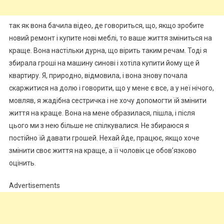
так як вона бачила відео, де говориться, що, якщо зробите
новий ремонт і купите нові меблі, то ваше життя зміниться на
краще. Вона настільки дурна, що вірить таким речам. Тоді я
збирала гроші на машину синові і хотіла купити йому ще й
квартиру. Я, природно, відмовила, і вона знову почала
скаржитися на долю і говорити, що у мене є все, а у неї нічого,
мовляв, я жадібна сестричка і не хочу допомогти їй змінити
життя на краще. Вона на мене образилася, пішла, і після
цього ми з нею більше не спілкувалися. Не збираюся я
постійно їй давати грошей. Нехай йде, працює, якщо хоче
змінити своє життя на краще, а її чоловік це обов’язково
оцінить.
Advertisements