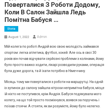
Поверталися З Роботи Додому,
Коли В Салон Зайшла Ледь
Помітна Бабуся …
Storia
Admin
August 1, 2022
Мій колега по роботі Андрій всю свою молодість займався
спортом: легка атлетика, футбол, хокей. Але ось в свої 30
років він почав відчувати серйозні проблеми з колінами, йому
було просто важко ходити, лікарі розводили руками, операція
була дуже дорога, та й їхати потрібно в Німеччину.
Місяць тому ми поверталися з роботи на маршрутці. На одній
із зупинок до салону зайшла нітрохи непримітна бабуся, місце
їй ніхто не поступився, крім Андрія. Бабуся подякувала мого
колегу, на що той просто посміхнувся, взявся за поручень і
поїхав стоячи. А стояти, як ви розумієте, йому було нелегко.