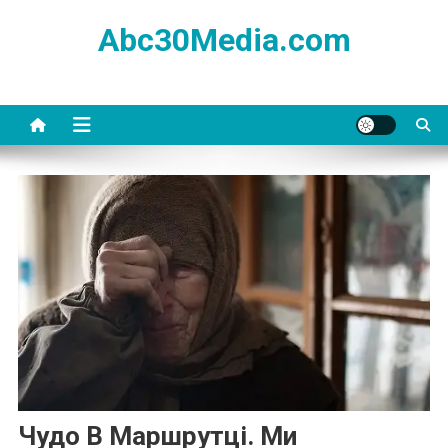
Skip
Abc30Media.com
to
content
Чудо В Маршрутці. Ми