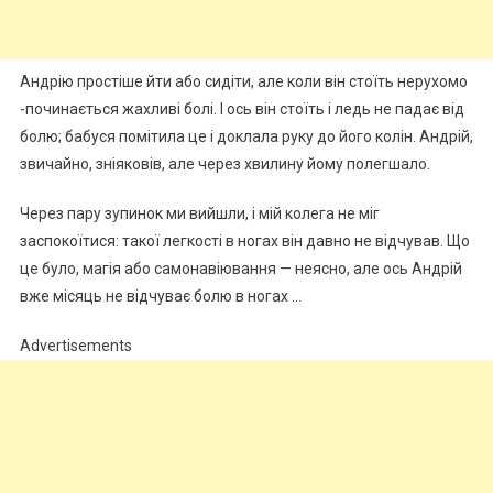
Андрію простіше йти або сидіти, але коли він стоїть нерухомо
-починається жахливі болі. І ось він стоїть і ледь не падає від
болю; бабуся помітила це і доклала руку до його колін. Андрій,
звичайно, зніяковів, але через хвилину йому полегшало.
Через пару зупинок ми вийшли, і мій колега не міг
заспокоїтися: такої легкості в ногах він давно не відчував. Що
це було, магія або самонавіювання — неясно, але ось Андрій
вже місяць не відчуває болю в ногах …
Advertisements