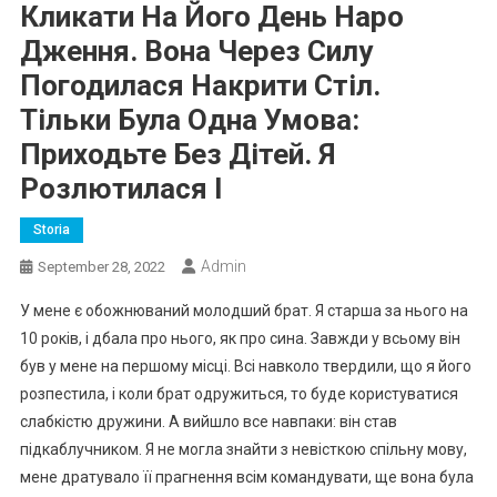
Кликати На Його День Наро
Дження. Вона Через Силу
Погодилася Накрити Стіл.
Тільки Була Одна Умова:
Приходьте Без Дітей. Я
Розлютилася І
Storia
Admin
September 28, 2022
У мене є обожнюваний молодший брат. Я старша за нього на
10 років, і дбала про нього, як про сина. Завжди у всьому він
був у мене на першому місці. Всі навколо твердили, що я його
розпестила, і коли брат одружиться, то буде користуватися
слабкістю дружини. А вийшло все навпаки: він став
підкаблучником. Я не могла знайти з невісткою спільну мову,
мене дратувало її прагнення всім командувати, ще вона була