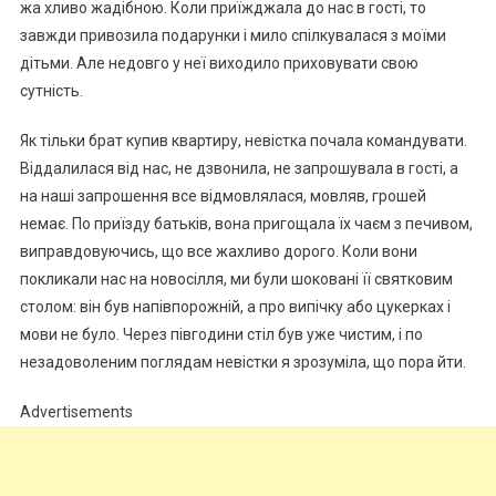
жа хливо жадібною. Коли приїжджала до нас в гості, то
завжди привозила подарунки і мило спілкувалася з моїми
дітьми. Але недовго у неї виходило приховувати свою
сутність.
Як тільки брат купив квартиру, невістка почала командувати.
Віддалилася від нас, не дзвонила, не запрошувала в гості, а
на наші запрошення все відмовлялася, мовляв, грошей
немає. По приїзду батьків, вона пригощала їх чаєм з печивом,
виправдовуючись, що все жахливо дорого. Коли вони
покликали нас на новосілля, ми були шоковані її святковим
столом: він був напівпорожній, а про випічку або цукерках і
мови не було. Через півгодини стіл був уже чистим, і по
незадоволеним поглядам невістки я зрозуміла, що пора йти.
Advertisements