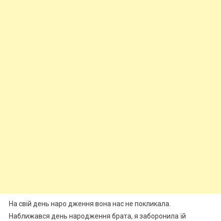
На свій день наро дження вона нас не покликала.
Наближався день народження брата, я заборонила їй