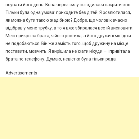
псувати його день. Вона через силу погодилася накрити стіл.
Тільки була одна умова: приходьте без дітей. Я розлютилася,
як можна бути такою жадібною? Добре, що чоловік вчасно
відібрав у мене трубку, а то я вже збиралася все їй висловити.
Мені прикро за брата, я його ростила, а його дружині мої діти
не подобаються. Він же замість того, щоб дружину на місце
поставити, мовчить. Я вирішила не їхати нікуди — і привітала
брата по телефону. Думаю, невістка була тільки рада.
Advertisements