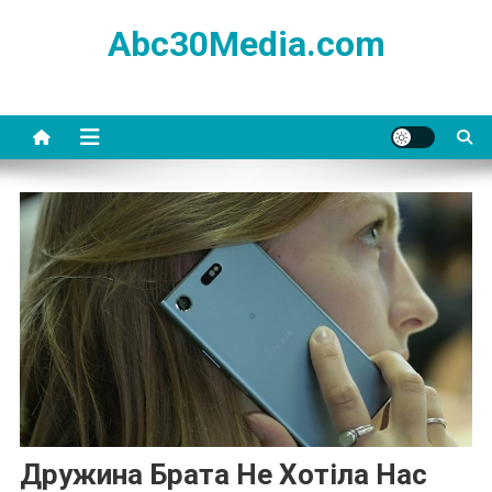
Skip
Abc30Media.com
to
content
Дружина Брата Не Хотіла Нас