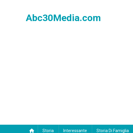
Skip
to
Abc30Media.com
content
Storia
Interessante
Storia Di Famiglia