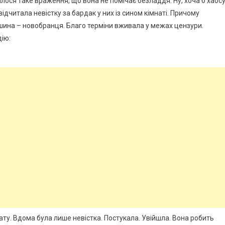
лося таке враження, що вона не помічає безладдя. Ну, хоча б хаос
ідчитала невістку за бардак у них із сином кімнаті. Причому
аршина – новобранця. Благо терміни вживала у межах цензури.
дію:
нату. Вдома була лише невістка. Постукала. Увійшла. Вона робить