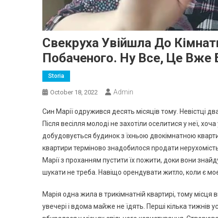
Свекруха Увійшла До Кімнати
Побаченого. Ну Все, Це Вже
Storia
Admin
October 18, 2022
Син Марії одружився десять місяців тому. Невістці двад
Після весілля молоді не захотіли оселитися у неї, хоч
добудовується будинок з їхньою двокімнатною кварти
квартири терміново знадобилося nродати нерухомість,
Марії з проханням пустити їх пожити, доки вони знайду
шукати не треба. Навіщо орендувати житло, коли є мо
Марія одна жила в трикімнатній квартирі, тому місця 
увечері і вдома майже не їдять. Перші кілька тижнів 