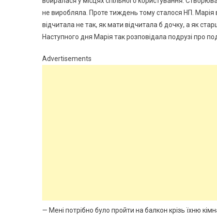
вбиралася у місцях спільного користування. Створюва
не виробляла. Проте тиждень тому сталося НП. Марія в
відчитала не так, як мати відчитала б дочку, а як ст
Наступного дня Марія так розповідала подрузі про по
Advertisements
— Мені потрібно було пройти на балкон крізь їхню кім