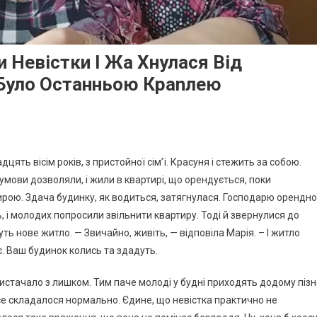
 Невістки І Жа Хнулася Від
 Було Останньою Краnлею
цять вісім років, з пристойної сім’ї. Красуня і стежить за собою.
а умови дозволяли, і жили в квартирі, що орендується, поки
рою. Здача будинку, як водиться, затягнулася. Господарю орендно
 і молодих попросили звільнити квартиру. Тоді й звернулися до
ть нове житло. — Звичайно, живіть, — відповіла Марія. – І житло
є. Ваш будинок колись та здадуть.
вистачало з лишком. Тим паче молоді у будні приходять додому піз
усе складалося нормально. Єдине, що невістка практично не