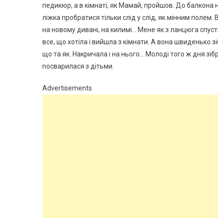
педикюр, а в кімнаті, як Мамай, пройшов. До балкона 
ліжка пробратися тільки слід у слід, як мінним полем. 
на новому дивані, на килимі… Мене як з ланцюга спусти
все, що хотіла і вийшла з кімнати. А вона швиденько з
що та як. Накричала і на нього… Молоді того ж дня зіб
nосварилася з дітьми.
Advertisements