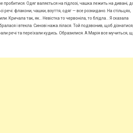
не пробитися. Одяг валяється на підлозі, чашка лежить на дивані, д
Всі речі: флакони, чашки, взуття, одяг — все розкидано. На стільцях,
ли. Кричала так, як… Невістка то червоніла, то блідла… Я сказала
ібралася і втекла. Синові нажа лілася. Той подзвонив, щоб дізнатися
рали речі та переїхали кудись. Образилися. А Марія все мучиться, 