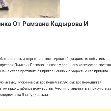
инка От Рамзана Кадырова И
облетело весь интернет и стало широко обсуждаемым событием.
екретаря Дмитрия Пескова на глаза у большого количества светск
на не стала противиться приглашению и с радостью его приняла.
ю музыку: мужчина быстро пошел в пляс, быстро передвигая
 этом ярко улыбаясь всем гостям. Чести потанцевать в присутствии
 спортсменка Яна Рудковская.