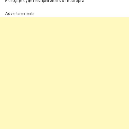
и сердце будет выпрыгивать от восторга.
Advertisements