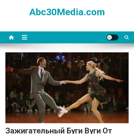
Skip
Abc30Media.com
to
content
Зажигательный Буги Вуги От