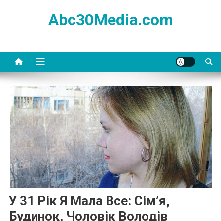
Skip
Abc30Media.com
to
content
У 31 Рік Я Мала Все: Сім’я,
Будинок, Чоловік Володів