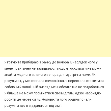
Я готую та прибираю з ранку до вечора. Внаслідок чого у
мене практично не залишилося подруг, оскільки я не можу
знайти жодного вільного вечора для зустрічі з ними. Як
результат, у мене впала самооцінка, я перестала стежити за
собою, мій зовнішній вигляд мені абсолютно не подобається.
Я більше не можу посміхатися своїм дітям, адже набридло
робити це через си лу. Чоловік та його родичі почали
розуміти, що я віддаляюся від сім’ї.