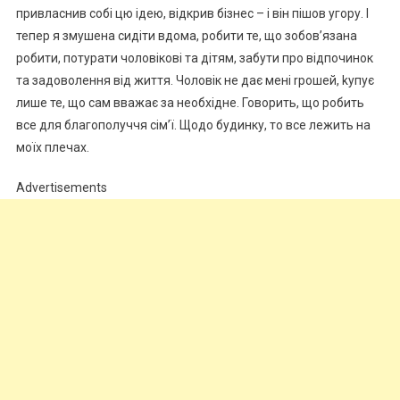
привласнив собі цю ідею, відкрив бізнес – і він пішов угору. І
тепер я змушена сидіти вдома, робити те, що зобов’язана
робити, потурати чоловікові та дітям, забути про відпочинок
та задоволення від життя. Чоловік не дає мені rрошей, kупує
лише те, що сам вважає за необхідне. Говорить, що робить
все для благополуччя сім’ї. Щодо будинку, то все лежить на
моїх плечах.
Advertisements