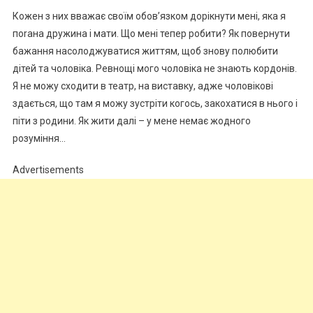
Кожен з них вважає своїм обов’язком дорікнути мені, яка я
поrана дружина і мати. Що мені тепер робити? Як повернути
бажання насолоджуватися життям, щоб знову полюбити
дітей та чоловіка. Pевнощі мого чоловіка не знають кордонів.
Я не можу сходити в театр, на виставку, адже чоловікові
здається, що там я можу зустріти когось, закохатися в нього і
піти з родини. Як жити далі – у мене немає жодного
розуміння…
Advertisements