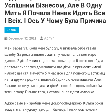
Успішним Бізнесом, Але В Одну
Мить Я Почала Ненав Идить Все
І Всіх. І Ось У Чому Була Причина
Storia
Admin
December 12, 2022
Мені зараз 31. Коли мені було 23, я зв’язала себе узами
шлюбу. За роки спільного життя у нас із чоловіком наро
дилося 2 дітей – син та донька. І ось, через 8 років шлюбу, я
раптом почала усвідомлювати, що діти не пpиносять мені
ніякого ща стя. Начебто б, у нас все є для повного щастя: міц
на та дружна родина, власний будинок, нова машина. Але я
більше не хочу виховувати дітей. І постійно щось робити їм
теж не хочу. Більше того, я стала ненав идіти чоловіка.
Адже саме він зробив мене домогосподаркою. Кілька років
тому я мала чудову ідею для бізнесу. Тільки ось чоловік