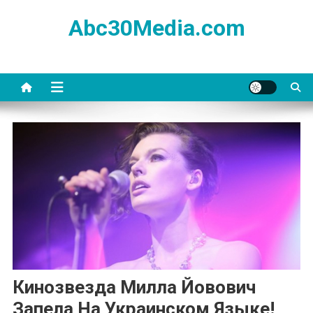
Skip
Abc30Media.com
to
content
Кинозвезда Милла Йовович
Запела На Украинском Языке!