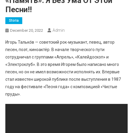
«Память». Я Без Ума От Этой
Песни!!
Storia
Admin
December 20, 2022
Игорь Талько́в — советский рок-музыкант, певец, автор
песен, поэт, киноактёр. В начале творческого пути
сотрудничал с группами «Апрель», «Калейдоскоп» и
«Электроклуб». В это время Игорем было написано много
песен, но он не имел возможности исполнять их. Впервые
стал известен широкой публике после выступления в 1987
году на фестивале «Песня года» с композицией «Чистые
пруды».