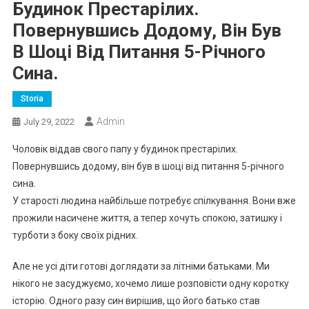
Будинок Престарілих.
Повернувшись Додому, Він Був
В Шоці Від Питання 5-Річного
Сина.
Storia
Admin
July 29, 2022
Чоловік віддав свого папу у будинок престарілих.
Повернувшись додому, він був в шоці від питання 5-річного
сина.
У старості людина найбільше потребує спілкування. Вони вже
прожили насичене життя, а тепер хочуть спокою, затишку і
турботи з боку своїх рідних.
Але не усі діти готові доглядати за літніми батьками. Ми
нікого не засуджуємо, хочемо лише розповісти одну коротку
історію. Одного разу син вирішив, що його батько став