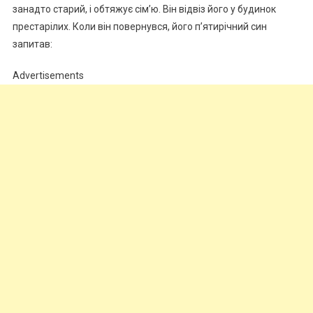
занадто старий, і обтяжує сім’ю. Він відвіз його у будинок
престарілих. Коли він повернувся, його п’ятирічний син
запитав:
Advertisements