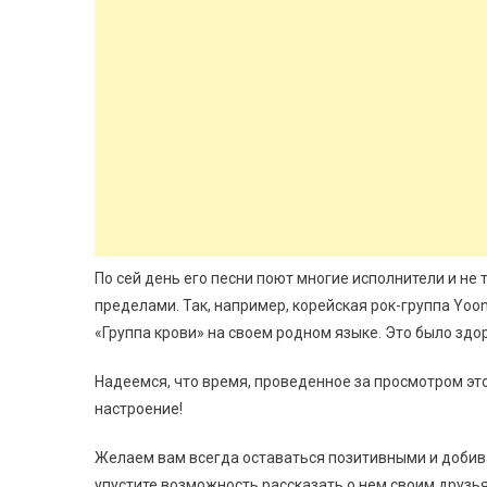
По сей день его песни поют многие исполнители и не 
пределами. Так, например, корейская рок-группа Yoo
«Группа крови» на своем родном языке. Это было здо
Надеемся, что время, проведенное за просмотром эт
настроение!
Желаем вам всегда оставаться позитивными и добива
упустите возможность рассказать о нем своим друзья