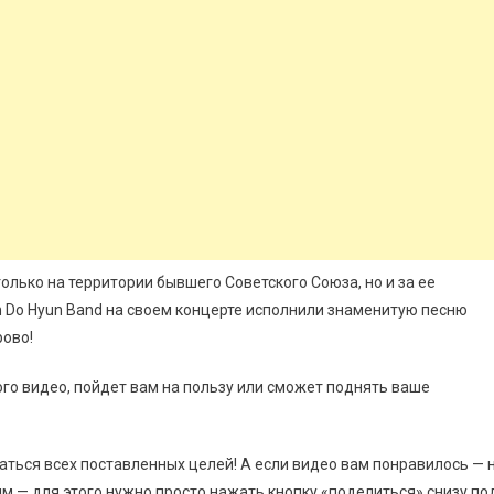
только на территории бывшего Советского Союза, но и за ее
n Do Hyun Band на своем концерте исполнили знаменитую песню
рово!
ого видео, пойдет вам на пользу или сможет поднять ваше
ться всех поставленных целей! А если видео вам понравилось — 
м — для этого нужно просто нажать кнопку «поделиться» снизу по