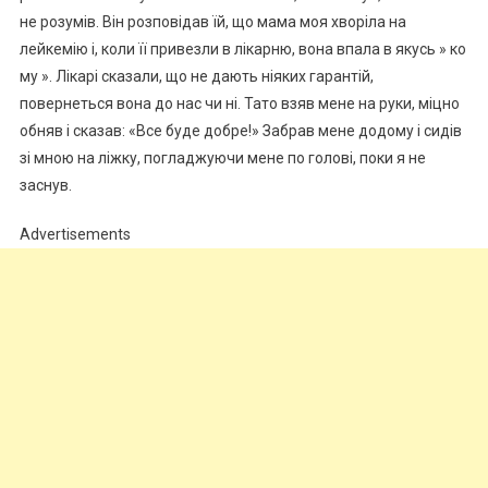
не розумів. Він розповідав їй, що мама моя хворіла на
лейкемію і, коли її привезли в лікарню, вона впала в якусь » ко
му ». Лікарі сказали, що не дають ніяких гарантій,
повернеться вона до нас чи ні. Тато взяв мене на руки, міцно
обняв і сказав: «Все буде добре!» Забрав мене додому і сидів
зі мною на ліжку, погладжуючи мене по голові, поки я не
заснув.
Advertisements