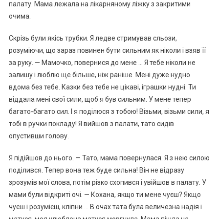
палату. Мама лежала на лікарняному ліжку з закритими
очима.
Скрізь були якісь трубки. Я ледве стримував сльози,
розуміючи, що зараз повинен бути сильним як ніколи і взяв її
за руку. — Мамочко, повернися до мене … Я тебе ніколи не
залишу і люблю ще більше, ніж раніше. Мені дуже нудно
вдома без тебе. Казки без тебе не цікаві, іграшки нудні. Ти
віддала мені свої сили, щоб я був сильним. У мене тепер
багато-багато сил. І я поділюся з тобою! Візьми, візьми сили, я
тобі в ручки покладу! Я вийшов з палати, тато сидів
опустивши голову.
Я підійшов до нього. — Тато, мама повернулася. Я з нею силою
поділився. Тепер вона теж буде сильна! Він не відразу
зрозумів мої слова, потім різко схопився і увійшов в палату. У
мами були відкриті очі. — Кохана, якщо ти мене чуєш? Якщо
чуєш і розумієш, кліпни … В очах тата була величезна надія і