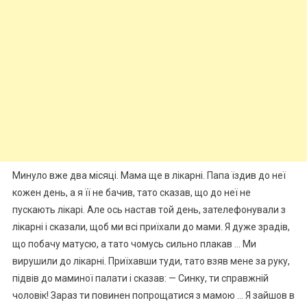
Минуло вже два місяці. Мама ще в лікарні. Папа їздив до неї
кожен день, а я її не бачив, тато сказав, що до неї не
пускають лікарі. Але ось настав той день, зателефонували з
лікарні і сказали, щоб ми всі приїхали до мами. Я дуже зрадів,
що побачу матусю, а тато чомусь сильно плакав … Ми
вирушили до лікарні. Приїхавши туди, тато взяв мене за руку,
підвів до маминої палати і сказав: — Синку, ти справжній
чоловік! Зараз ти повинен попрощатися з мамою … Я зайшов в