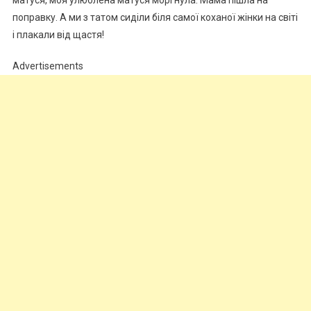
матуся, моя улюблена матуся моргнула. Мама пішла на
поправку. А ми з татом сиділи біля самої коханої жінки на світі
і плакали від щастя!
Advertisements