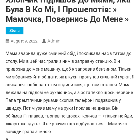
Була В Ко Мі, І Прошепотів: »
Мамочка, Повернись До Мене »
Storia
Admin
August 9, 2022
Мама зварила дуже смачний обід і покликала нас з татом до
столу. Ми в цей час грали з ним в заправну станцію. Він
привозив до мене машину, щоб я заправив бензином. Тільки
ми зібралися йти обідати, як в кухні пролунав сильний гуркіт. Я
злякався і побіг за татом подивитися, що там сталося. Мама
лежала на підлозі не рухаючись, а з рота текло щось червоне.
Папа тремтячими руками схопив телефон і подзвонив у
швидку. Потім узяв маму на руки і поклав на диван. Він
обіймав її і плакав, тьопав по щоках і кричав — «тільки не йди,
лікарі вже їдуть». Я не розумів що відбувається … Мамочка
завжди грала зі мною.
a