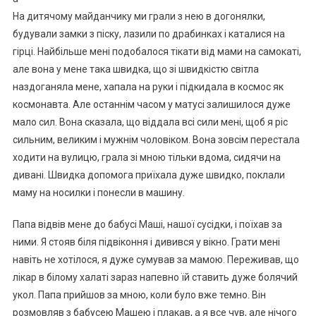
На дитячому майданчику ми грали з нею в догонялки,
будували замки з піску, лазили по драбинках і каталися на
гірці. Найбільше мені подобалося тікати від мами на самокаті,
але вона у мене така швидка, що зі швидкістю світла
наздоганяла мене, хапала на руки і підкидала в космос як
космонавта. Але останнім часом у матусі залишилося дуже
мало сил. Вона сказала, що віддала всі сили мені, щоб я ріс
сильним, великим і мужнім чоловіком. Вона зовсім перестала
ходити на вулицю, грала зі мною тільки вдома, сидячи на
дивані. Швидка допомога приїхала дуже швидко, поклали
маму на носилки і понесли в машину.
Папа відвів мене до бабусі Маші, нашої сусідки, і поїхав за
ними. Я стояв біля підвіконня і дивився у вікно. Грати мені
навіть не хотілося, я дуже сумував за мамою. Переживав, що
лікар в білому халаті зараз напевно їй ставить дуже болячий
укол. Папа прийшов за мною, коли було вже темно. Він
розмовляв з бабусею Машею і плакав, а я все чув, але нічого