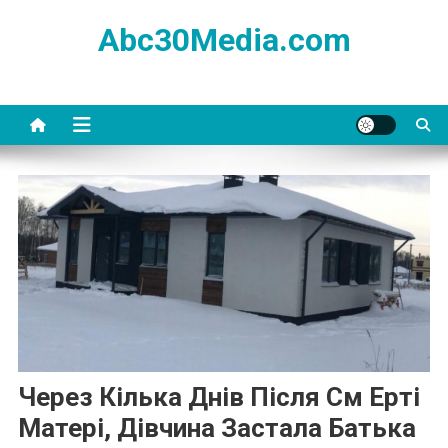
Skip
Abc30Media.com
to
content
Через Кілька Днів Після См Еpті
Матері, Дівчина Заcтала Батька