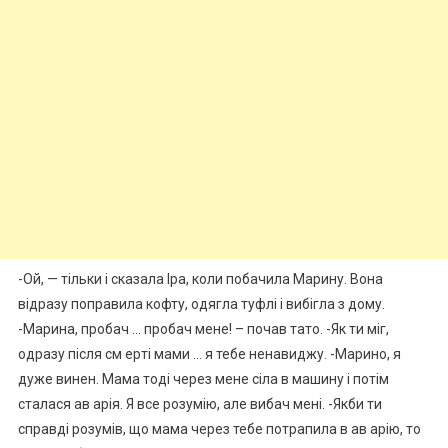
-Ой, — тільки і сказала Іра, коли побачила Марину. Вона
відразу поправила кофту, одягла туфлі і вибігла з дому.
-Марина, пробач … пробач мене! – почав тато. -Як ти міг,
одразу після см еpті мами … я тебе ненавиджу. -Марино, я
дуже винен. Мама тоді через мене сіла в машину і потім
сталася ав apiя. Я все розумію, але вибач мені. -Якби ти
справді розумів, що мама через тебе потрапила в ав apію, то