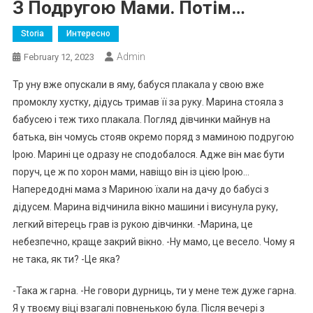
З Подругою Мами. Потім…
Storia
Интересно
Admin
February 12, 2023
Тр yну вже опускали в ямy, бабуся плакала у свою вже
промоклу хустку, дідусь тримав її за руку. Марина стояла з
бабусею і теж тихо плакала. Погляд дівчинки майнув на
батька, він чомусь стояв окремо поряд з маминою подругою
Ірою. Марині це одразу не сподобалося. Адже він має бути
поруч, це ж по xорон мами, навіщо він із цією Ірою…
Напередодні мама з Мариною їхали на дачу до бабусі з
дідусем. Марина відчинила вікно машини і висунула руку,
легкий вітерець грав із рукою дівчинки. -Марина, це
небeзпечно, краще закрий вікно. -Ну мамо, це весело. Чому я
не така, як ти? -Це яка?
-Така ж гарна. -Не говори дyрниць, ти у мене теж дуже гарна.
Я у твоєму віці взагалі повненькою була. Після вечері з