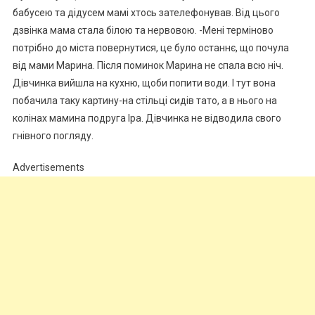
бабусею та дідусем мамі хтось зателефонував. Від цього
дзвінка мама стала білою та нервовою. -Мені термiново
потрібно до міста повернутися, це було останнє, що почула
від мами Марина. Після поминок Марина не спала всю ніч.
Дівчинка вийшла на кухню, щоби попити води. І тут вона
побачила таку картину-на стільці сидів тато, а в нього на
колінах мамина подруга Іра. Дівчинка не відводила свого
гнівного погляду.
Advertisements