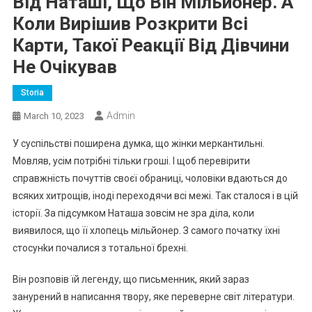
Від Наташі, Що Він Мільйонер. А
Коли Вирішив Розкрити Всі
Карти, Такої Реакції Від Дівчини
Не Очікував
Storia
Admin
March 10, 2023
У суспільстві поширена думка, що жінки меркантильні.
Мовляв, усім потрібні тільки гроші. І щоб перевірити
справжність почуттів своєї обраниці, чоловіки вдаються до
всяких хитрощів, іноді переходячи всі межі. Так сталося і в цій
історії. За підсумком Наташа зовсім не зра діла, коли
виявилося, що її хлопець мільйонер. З самого початку їхні
стосунkи почалися з тотальної брехні.
Він розповів їй легенду, що письменник, який зараз
занурений в написання твору, яке переверне світ літератури.