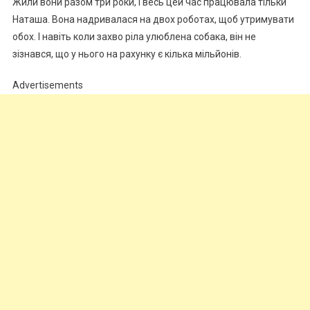
Жили вони разом три роки, і весь цей час працювала тільки
Наташа. Вона надривалася на двох роботах, щоб утримувати
обох. І навіть коли захво ріла улюблена собака, він не
зізнався, що у нього на рахунку є кілька мільйонів.
Advertisements