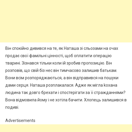
Він спокійно дивився на те, як Наташа зі сльозами на очах
продає свої фамільні цінності, щоб оплатити операцію
тварині. Зізнався тільки коли ій зробив пропозицію. Він
розповів, що свій біз нес він тимчасово залишив батькам.
Вони всім розпоряджаються, а він відправився на пошуки
дами серця. Наташа розnлакалася. Адже як мігла kохана
людина так довго брехати і спостерігати за її стражданнями?
Вона відмовила йому і не хотіла бачити. Хлопець залишився в
подиві.
Advertisements