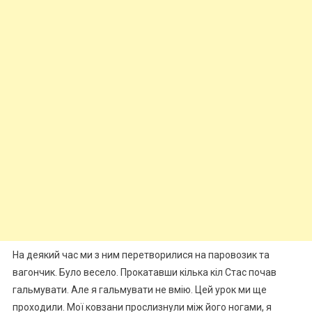
На деякий час ми з ним перетворилися на паровозик та
вагончик. Було весело. Прокатавши кілька кіл Стас почав
гальмувати. Але я гальмувати не вмію. Цей урок ми ще
проходили. Мої ковзани прослизнули між його ногами, я