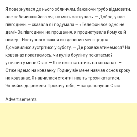
Я повернулася до нього обличчям, бажаючи грубо відмовити,
але побачивши його очі, на мить затнулась. — Добре, у вас
півгодини, — сказала я і подумала — «Телефон все одно не
дам!» За півгодини, на прощання, я продиктувала йому свій
номер… Наступного тижня він дзвонив мені щодня.
Домовилися зустрітися у суботу. — Де розважатимемося? На
ковзанах покатаємось, чи кулі в боулінгу покатаємо? –
уточнив у мене Стас. — Я не вмію кататись на ковзанах. —
Отже йдемо на ковзанку. Годину він мене навчав основ кроку
на ковзанах. Я навчилася стояти і навіть трохи кататися. —
Чіпляйся до ременя. Прокачу тебе, — запропонував Стас.
Advertisements