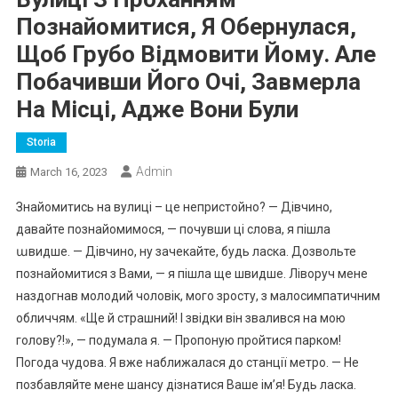
Познайомитися, Я Обернулася,
Щоб Грубо Відмовити Йому. Але
Побачивши Його Очі, Завмерла
На Місці, Адже Вони Були
Storia
Admin
March 16, 2023
Знайомитись на вулиці – це непристойно? — Дівчино,
давайте познайомимося, — почувши ці слова, я пішла
աвидше. — Дівчино, ну зачекайте, будь ласка. Дозвольте
познайомитися з Вами, — я пішла ще швидше. Ліворуч мене
наздогнав молодий чоловік, мого зросту, з малосимпатичним
обличчям. «Ще й страшний! І звідки він звалився на мою
голову?!», — подумала я. — Пропоную пройтися парком!
Погода чудова. Я вже наближалася до станції метро. — Не
позбавляйте мене шансу дізнатися Ваше ім’я! Будь ласка.