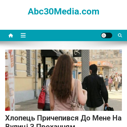
Skip
Abc30Media.com
to
content
Хлопець Причепився До Мене На
Вулиці З Проханням