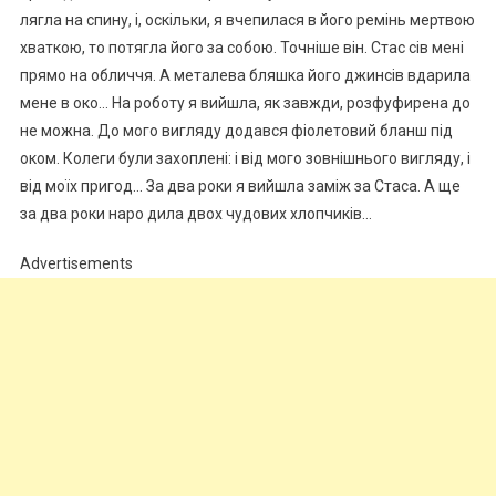
лягла на спину, і, оскільки, я вчепилася в його ремінь мертвою
хваткою, то потягла його за собою. Точніше він. Стас сів мені
прямо на обличчя. А металева бляшка його джинсів вдарила
мене в око… На роботу я вийшла, як завжди, розфуфирена до
не можна. До мого вигляду додався фіолетовий бланш під
оком. Колеги були захоплені: і від мого зовнішнього вигляду, і
від моїх пригод… За два роки я вийшла заміж за Стаса. А ще
за два роки наро дила двох чудових хлопчиків…
Advertisements