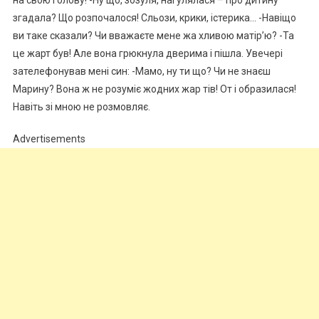
згадала? Що розпочалося! Сльози, крики, істерика… -Навіщо
ви таке сказали? Чи вважаєте мене жа хливою матір’ю? -Та
це жарт був! Але вона грюкнула дверима і пішла. Увечері
зателефонував мені син: -Мамо, ну ти що? Чи не знаєш
Марину? Вона ж не розуміє жодних жар тів! От і образилася!
Навіть зі мною не розмовляє.
Advertisements