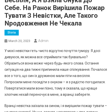
Себе. На Ранок Вирішила Пожар
Тувати З Невістки, Але Такого
Nродовження Не Чекала
Storia
Admin
March 20, 2023
У моєї невістки геть-чисто відсутнє почуття гумору. Я досі
дивуюся, як можна все сприймати так буквально?
Образиться вона може через будь-якого слова. Остання
ситуація на два тижні припинила наше спілкування. Почалося
все з того, що син із дружиною мали піти на весілля.
Попросили мене посидіти з онуком – я з радістю погодилася.
Повертатися мали вони пізно, тому я сказала, що краще
хлопчик нехай переночує в мене, а вранці заберете.
Вранці невістка заїхала за сином, і я вирішили пожар тувати –
на свою голову! -Ну що, зозуля, нагулялася – про дитину