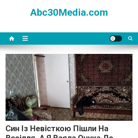
Skip
Abc30Media.com
to
content
Син Із Невісткою Пішли На
Весілля, А Я Взяла Онука До