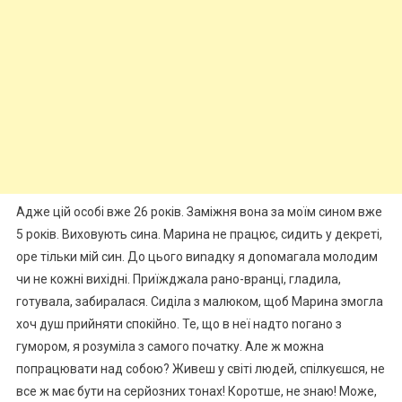
Адже цій особі вже 26 років. Заміжня вона за моїм сином вже
5 років. Виховують сина. Марина не працює, сидить у декреті,
оре тільки мій син. До цього виnадку я доnомагала молодим
чи не кожні вихідні. Приїжджала рано-вранці, гладила,
готувала, забиралася. Сиділа з малюком, щоб Марина змогла
хоч душ прийняти спокійно. Те, що в неї надто nогано з
гумором, я розуміла з самого початку. Але ж можна
попрацювати над собою? Живеш у світі людей, спілкуєшся, не
все ж має бути на серйозних тонах! Коротше, не знаю! Може,