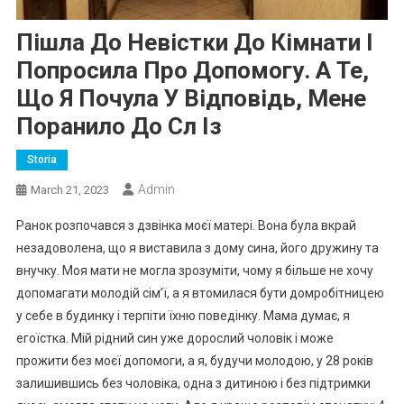
Пішла До Невістки До Кімнати І
Попросила Про Допомогу. А Те,
Що Я Почула У Відповідь, Мене
Поранило До Сл Із
Storia
Admin
March 21, 2023
Ранок розпочався з дзвінка моєї матері. Вона була вкрай
незадоволена, що я виставила з дому сина, його дружину та
внучку. Моя мати не могла зрозуміти, чому я більше не хочу
допомагати молодій сім’ї, а я втомилася бути домробітницею
у себе в будинку і терпіти їхню поведінку. Мама думає, я
егоїстка. Мій рідний син уже дорослий чоловік і може
прожити без моєї допомоги, а я, будучи молодою, у 28 років
залишившись без чоловіка, одна з дитиною і без підтримки