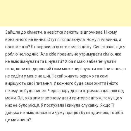
Зайшла до кімнати, а невістка лежить, відпочиває. Нікому
вона нічого не винна. Отут я і спалахнула. Чому я їм винна, а
вони мені ні? Я попросила їх піти з мого дому. Син сказав, що я
роблю нелюдяно. Але хіба правильно утримувати сім’ю, яка
не вміє шанувати та цінувати? Хіба я маю забезпечувати
сина, коли він дорослий і сам може вирішувати свої питання, а
не сидіти у мене на шиї. Нехай живуть окремо та самі
вирішують свої питання. У кожного буде своє життя і ніхто
нікому не буде винен. Через пару днів я отримала дзвінок від
мами Юлі, яка вимагає знову дати притулок дітям, тому що у
них не було місця. Я послухала і кинула слухавку. Якщо її
донька не вміє поважати чужу працю і бути вдячною, то хіба
це моя вина?