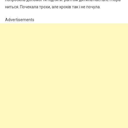
ниться. Почекала трохи, але кроків так і не почула.
Advertisements