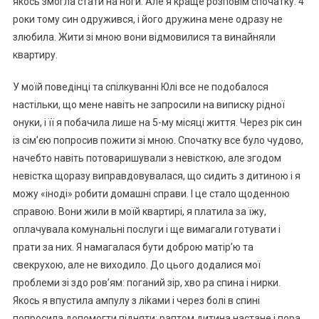
якось змогла стати на ноги. Але я краще розповім спочатку: 4
роки тому син одружився, і його дружина мене одразу не
злюбила. Жити зі мною вони відмовилися та винайняли
квартиру.
У моїй поведінці та спілкуванні Юлі все не подобалося
настільки, що мене навіть не запросили на виписку рідної
онуки, і її я побачила лише на 5-му місяці життя. Через рік син
із сім’єю попросив пожити зі мною. Спочатку все було чудово,
начебто навіть потоваришували з невісткою, але згодом
невістка щоразу виправдовувалася, що сидить з дитиною і я
можу «іноді» робити домашні справи. І це стало щоденною
справою. Вони жили в моїй квартирі, я платила за їжу,
оплачувала комунальні послуги і ще вимагали готувати і
прати за них. Я намагалася бути доброю матір’ю та
свекрухою, але не виходило. До цього додалися мої
проблеми зі здо ров’ям: поганий зір, хво ра спина і нирки.
Якось я впустила ампулу з ліkами і через болі в спині
попросила допомогти підняти: раптом дитина настане і пора