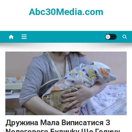
Skip
Abc30Media.com
to
content
Дружина Мала Виписатися З
Nологового Будинkу Ще Годину