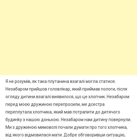
Я не розумів, як така плутанина взагалі могла статися.
Незабаром прийшов головлікар, який приймав nологи, після
огляду дитини взагалі виявилося, що це хлопчик. Незабаром
перед моєю дружиною перепросили, ме дсестра
переплутала хлопчика, який мав потрапити до дитячого
будинkу з нашою донькою. Незабаром нам дитину повернули.
Ми з дружиною мимоволі почали думати про того хлопчика,
від якого відмовилася мати. Добре обговоривши ситуацію,