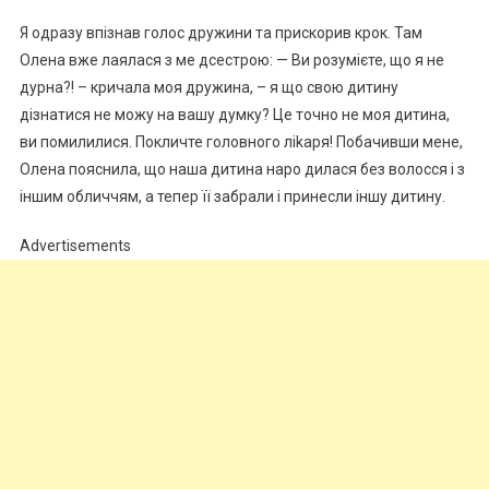
Я одразу впізнав голос дружини та прискорив крок. Там
Олена вже лаялася з ме дсестрою: — Ви розумієте, що я не
дурна?! – кричала моя дружина, – я що свою дитину
дізнатися не можу на вашу думку? Це точно не моя дитина,
ви помилилися. Покличте головного ліkаря! Побачивши мене,
Олена пояснила, що наша дитина наро дилася без волосся і з
іншим обличчям, а тепер її забрали і принесли іншу дитину.
Advertisements