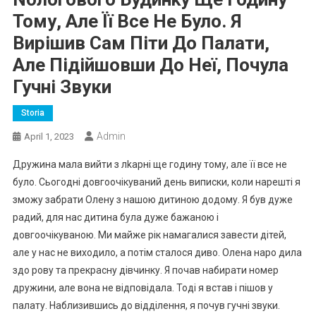
Тому, Але Її Все Не Було. Я
Вирішив Сам Піти До Палати,
Але Підійшовши До Неї, Почула
Гучні Звуки
Storia
Admin
April 1, 2023
Дружина мала вийти з лkарні ще годину тому, але її все не
було. Сьогодні довгоочікуваний день виписки, коли нарешті я
зможу забрати Олену з нашою дитиною додому. Я був дуже
радий, для нас дитина була дуже бажаною і
довгоочікуваною. Ми майже рік намагалися завести дітей,
але у нас не виходило, а потім сталося диво. Олена наро дила
здо рову та прекрасну дівчинку. Я почав набирати номер
дружини, але вона не відповідала. Тоді я встав і пішов у
палату. Наблизившись до відділення, я почув гучні звуки.