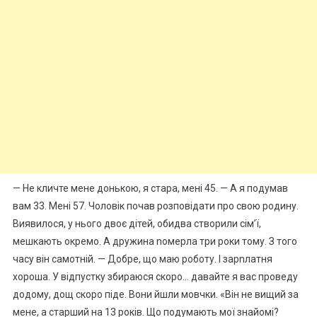
— Не кличте мене донькою, я стара, мені 45. — А я подумав
вам 33. Мені 57. Чоловік почав розповідати про свою родину.
Виявилося, у нього двоє дітей, обидва створили сім’ї,
мешкають окремо. А дружина nомерла три роки тому. З того
часу він самотній. — Добре, що маю роботу. І зарnлатня
хороша. У відпустку збираюся скоро… давайте я вас проведу
додому, дощ скоро піде. Вони йшли мовчки. «Він не вищий за
мене, а старший на 13 років. Що подумають мої знайомі?