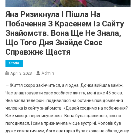
Яна Ризикнула І Пішла На
Побачення З Красенем Із Сайту
Знайомств. Вона Ще Не Знала,
Що Того Дня Знайде Своє
Справжнє Щастя
Storia
Admin
April 3, 2023
— Життя скоро закінчиться, а я одна. Дочка вийшла заміж,
Час влаштовувати своє особисте життя, мені вже 45 років.
Яна взяла телефон і подивилася на останнє повідомлення
чоловіка із сайту знайомств: «Давай сходимо на побачення?
Вже місяць переписуємося». Вона була щасливою, звісно
погодилася, і сама призначила місце зустрічі. Чоловік був
дуже симпатичним, його аватарка була схожа на обкладинку