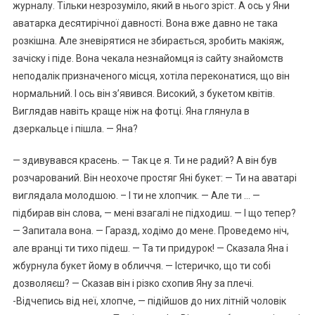
журналу. Тільки незрозуміло, який в нього зріст. А ось у Яни
аватарка десятирічної давності. Вона вже давно не така
розкішна. Але зневірятися не збирається, зробить макіяж,
зачіску і піде. Вона чекала незнайомця із сайту знайомств
неподалік призначеного місця, хотіла переконатися, що він
нормальний. І ось він з’явився. Високий, з букетом квітів.
Виглядав навіть краще ніж на фотці. Яна глянула в
дзеркальце і пішла. — Яна?
— здивувався красень. — Так це я. Ти не радий? А він був
розчарований. Він неохоче простяг Яні букет: — Ти на аватарі
виглядала молодшою. – І ти не хлопчик. — Але ти … —
підбирав він слова, — мені взагалі не підходиш. — І що тепер?
— Запитала вона. — Гаразд, ходімо до мене. Проведемо ніч,
але вранці ти тихо підеш. — Та ти придурок! — Сказала Яна і
жбурнула букет йому в обличчя. — Істеричко, що ти собі
дозволяєш? — Сказав він і різко схопив Яну за плечі.
-Відчепись від неї, хлопче, — підійшов до них літній чоловік