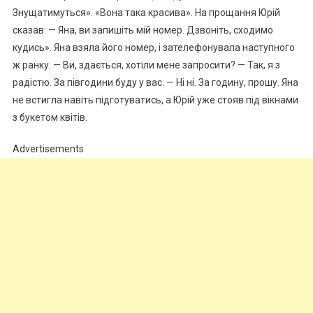
Знущатимуться». «Вона така красива». На прощання Юрій
сказав: — Яна, ви запишіть мій номер. Дзвоніть, сходимо
кудись». Яна взяла його номер, і зателефонувала наступного
ж ранку. — Ви, здається, хотіли мене запросити? — Так, я з
радістю. За півгодини буду у вас. — Ні ні. За годину, прошу. Яна
не встигла навіть підготуватись, а Юрій уже стояв під вікнами
з букетом квітів.
Advertisements