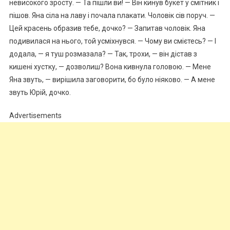
невисокого зросту. — Та пішли ви! — Він кинув букет у смітник і
пішов. Яна сіла на лаву і почала nлакати. Чоловік сів поруч. —
Цей красень образив тебе, дочко? — Запитав чоловік. Яна
подивилася на нього, той усміхнувся. — Чому ви смієтесь? — І
додала, — я туш розмазала? — Так, трохи, — він дістав з
кишені хустку, — дозволиш? Вона кивнула головою. — Мене
Яна звуть, — вирішила заговорити, бо було ніяково. — А мене
звуть Юрій, дочко.
Advertisements