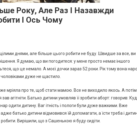
льше Року, Але Раз І Назавжди
обити І Ось Чому
м цілими днями, але більше цього робити не буду. Швидше за все, ви
ішення. Я думаю, що ви погодитеся: у мене просто немає іншого
ьтеся, що це немало. А моєї дочки зараз 52 роки. Рік тому вона нар
з чоловіками дуже не щастило.
уже мріяла про те, щоб стати мамою. Все не виходило якось. А потім
зав агітніти. Батько дитини умовляв її зробити аборт: говорив: Ку
 нар одити дитину. Ваг ітність і пологи були дуже важкими. Вже
 адже батько дитини відмовився їй допомагати, а їсти треба і дити
 робити. Вирішили, що з Сашенькою я буду сидіти.