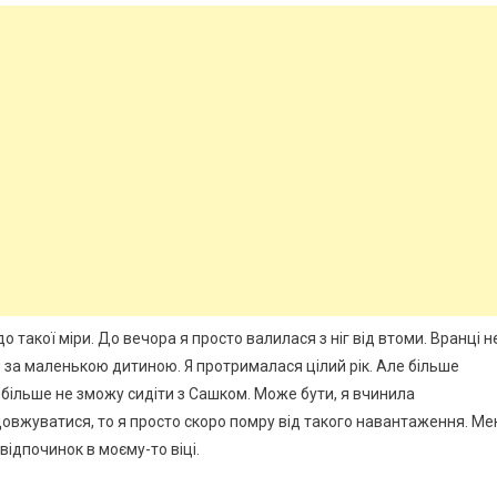
о такої міри. До вечора я просто валилася з ніг від втоми. Вранці н
 за маленькою дитиною. Я протрималася цілий рік. Але більше
о більше не зможу сидіти з Сашком. Може бути, я вчинила
довжуватися, то я просто скоро помру від такого навантаження. Ме
відпочинок в моєму-то віці.