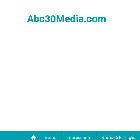
Skip
to
Abc30Media.com
content
Storia
Interessante
Storia Di Famiglia