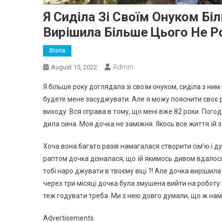
Я Сиділа Зі Своїм Онуком Бі
Вирішила Більше Цього Не Р
Storia
Admin
August 15, 2022
Я більше року доглядала зі своїм онуком, сиділа з ни
будете мене засуджувати. Але я можу пояснити своє р
виходу. Вся справа в тому, що мені вже 82 роки. Погод
дила сина. Моя дочка не заміжня. Якось все життя їй 
Хоча вона багато разів намагалася створити сім’ю і д
раптом дочка дізналася, що їй якимось дивом вдалося 
тобі наро джувати в твоєму віці ?! Але дочка вирішила
через три місяці дочка була змушена вийти на роботу:
теж годувати треба. Ми з нею довго думали, що ж нам
Advertisements