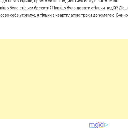
 до нього їздила, просто хотіла подивитися йому в очі. Але він
навіщо було стільки брехати? Навіщо було давати стільки надій? Даш
ансово себе утримує, я тільки з квартnлатою трохи доnомагаю. Вчин