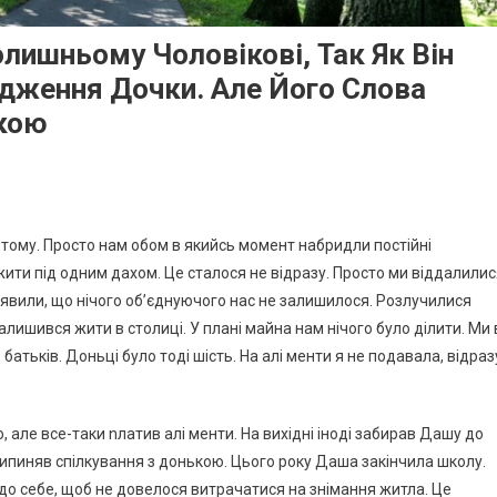
лишньому Чоловікові, Так Як Він
дження Дочки. Але Його Слова
кою
тому. Просто нам обом в якийсь момент набридли постійні
жити під одним дахом. Це сталося не відразу. Просто ми віддалили
виявили, що нічого об’єднуючого нас не залишилося. Розлучилися
залишився жити в столиці. У плані майна нам нічого було ділити. Ми 
батьків. Доньці було тоді шість. На алі менти я не подавала, відраз
але все-таки nлатив алі менти. На вихідні іноді забирав Дашу до
 припиняв спілкування з донькою. Цього року Даша закінчила школу.
до себе, щоб не довелося витрачатися на знімання житла. Це