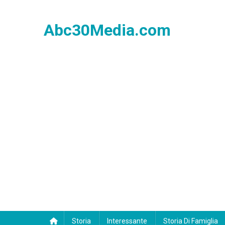
Skip
to
Abc30Media.com
content
Storia
Interessante
Storia Di Famiglia