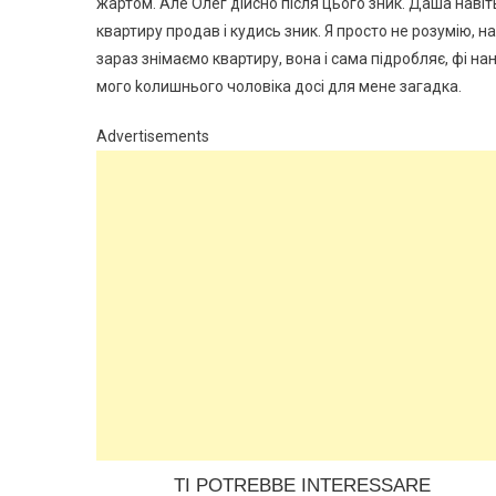
жартом. Але Олег дійсно після цього зник. Даша навіть
квартиру продав і кудись зник. Я просто не розумію, 
зараз знімаємо квартиру, вона і сама підробляє, фі н
мого kолишнього чоловіка досі для мене загадка.
Advertisements