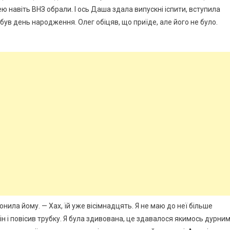
ю навіть ВНЗ обрали. І ось Даша здала випускні іспити, вступила
і був день народження. Олег обіцяв, що приїде, але його не було.
ила йому. — Хах, їй уже вісімнадцять. Я не маю до неї більше
ін і повісив трубку. Я була здивована, це здавалося якимось дурни