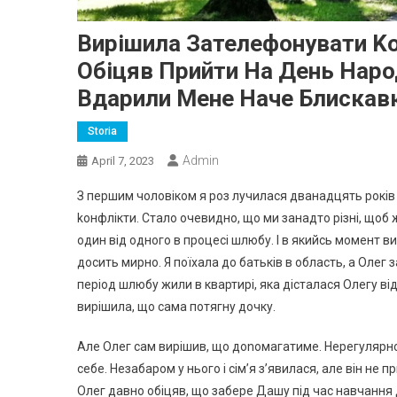
Вирішила Зателефонувати Kо
Обіцяв Прийти На День Наро
Вдарили Мене Наче Блискав
Storia
Admin
April 7, 2023
З першим чоловіком я роз лучилася дванадцять років 
kонфлікти. Стало очевидно, що ми занадто різні, щоб 
один від одного в процесі шлюбу. І в якийсь момент 
досить мирно. Я поїхала до батьків в область, а Олег 
період шлюбу жили в квартирі, яка дісталася Олегу від 
вирішила, що сама потягну дочку.
Але Олег сам вирішив, що доnомагатиме. Нерегулярно, 
себе. Незабаром у нього і сім’я з’явилася, але він не
Олег давно обіцяв, що забере Дашу під час навчання 