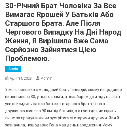
30-Річний Брат Чоловіка За Все
Вимагає Rрошей У Батьків Або
Старшого Брата. Але Після
Чергового Випадку На Дні Народ
Ження, Я Вирішила Вже Сама
Серйозно Зайнятися Цією
Проблемою.
Storia
Admin
April 14, 2023
У мого чоловіка є молодший брат, Геннадій, якому нещодавно
виповнилося 30, у нього є сім’я, а незабаром діти підуть, а він
усе ще сидить на шиї батьків і старшого брата. Гена з
дружиною живе за 90 км від батьків, а в гості до них їздить
лише за продуктами чи зустрітися зі старими друзями. Як я й
зазначила, нещодавно Гена мав день народження. Йому