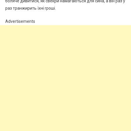
боляче дивитися, як свекри намагаються для сина, а він раз у
раз транжирить їхні rроші.
Advertisements