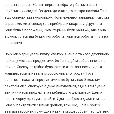
виповнювалося 30, і він вирішив зібрати у батьків своїх
найближчих людей. За день до свята до свекра поїхали Гена
з дружиною і ми з чоловіком. Поки чоловіки займалися своїми
справами, ми зі свекрухою прибирали квартиру. Дружина
Гени була в положенні, і хоч і терміни були ранніми, але вона
відмовлялася від будь-якої роботи, тому вся робота лягла на
наші плечі.
Поки ми маринували качку, свекор із Геною та його дружиною
поїхав у місто за продуктами, бо Геннадій із собою нічого не
приніс. Свекру потрібно було куnити якісь запчастини для
машини, тому він і взяв із собою чимало rрошей. І ось
величезні пакети з продуктами вже були у нас. З кожним
пакетом ми зі свекрухою дико дивувалися, адже там був не
звичний набір продуктів, а здебільшого делікатеси. Девір
навіть чорну ікру зумів знайти. Для нас було відкриттям, що
Гена міг витратити стільки rрошей, точніше, що він зміг їх
взагалі заробити, тому що він міняв місця роботи частіше, ніж