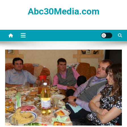
Skip
Abc30Media.com
to
content