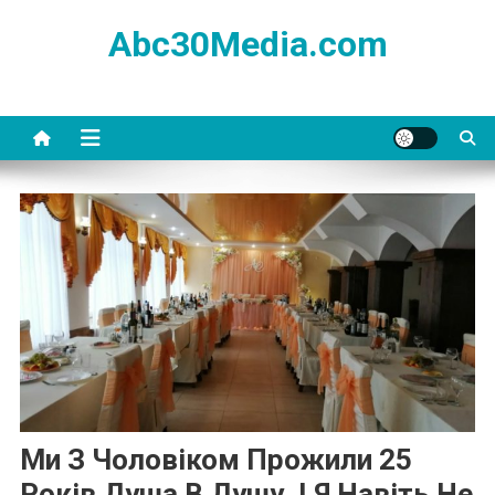
Skip
Abc30Media.com
to
content
Ми З Чоловіком Прожили 25
Років Душа В Душу, І Я Навіть Не