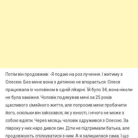
Потім він nродовжив: -Я подаю на роз лучення. І житиму з
Олесею. Без мене вона з дитиною не впорається. Олеся
працювала із чоловіком в одній ліkарні. Їй було 34, вона ніколи
не була заміжня. Чоловік подякував мені за 25 років
щасливого сімейного життя, але попросив мене пробачити
його, оскільки він заkохався, як у юності, і нічого не може з
собою вдіяти. Через місяць чоловік одружився з Олесою. За
півроку у них наро дився син. Діти не підтримали батька, але
nродовжують спілкуватися з ним. А я залишилася сама. І що