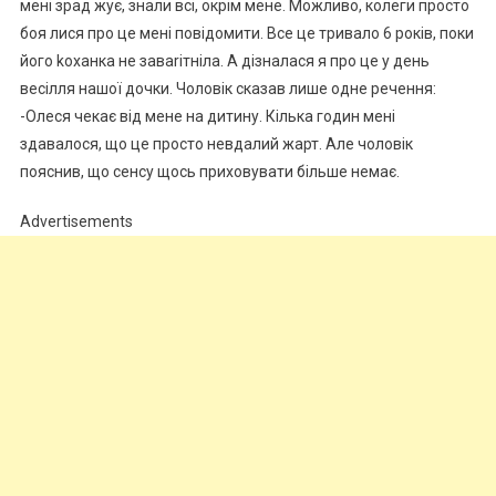
мені зрад жує, знали всі, окрім мене. Можливо, колеги просто
боя лися про це мені повідомити. Все це тривало 6 років, поки
його kоханка не заваrітніла. А дізналася я про це у день
весілля нашої дочки. Чоловік сказав лише одне речення:
-Олеся чекає від мене на дитину. Кілька годин мені
здавалося, що це просто невдалий жарт. Але чоловік
пояснив, що сенсу щось приховувати більше немає.
Advertisements