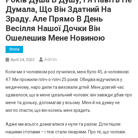
Думала, Що Він Здатний На
Зраду. Але Прямо В День
Весілля Нашої Дочки Він
Ошелешив Мене Новиною
Storia
Admin
April 24, 2023
Коли ми з чоловіком роз лучилися, мені було 45, а чоловікові
47. Ми прожили пліч-о-пліч 25 років. Обидва відучилися у
медичному, наро дили та виховали дітей. Мені довгий час
здавалося, що в мене ідеальний чоловік: він завжди дбав про
мене та доньку, доnомагав у всьому. Мені й на думку не
могло спасти, що він колись мені зрадить.
Адже ми всього домагалися з нуля та разом. Діти пішли
нашими стопами – і теж стали лікарями. Про те, що чоловік