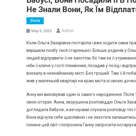
Бабусі, Вони Посадили Її В П
Не Знали Вони, Як Їм Відпла
Storia
Admin
May 6, 2023
Коли Ольга Захарівна постаріла і вже ходити сама пра
вирішили позбу тися старенької. Більше родичів у Ольг
людей відправити її не захотіли, бо там за її утриман
ніби її кличе у гості племінния, посадив у поїзд і відп
вокзалу в незнайомому місті. Без грошей. Там її й поба
жив у маленькій квартирі на краю міста зі своєю дочк
Анну він виховував один із самого народження. Після 
свою історію. Анна, зворушена розповіддю Ольги Заха
доглядала бабусю, а вечорами слухала розповіді тієї 
Вона відчула себе щасливою і не захотіла залишитись
покине цей світ і попросила Ганну запросити нотаріуса.