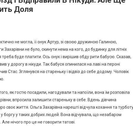
оїзд І Відправили В Нікуди. Але Ще
тить Доля
ктично не могла, її онук Артур, зі своєю дружиною Галиною,
и Захарівни не було, скинути нема на кого, до будинку для літніх
ня треба буде платити. Ось онук і вирішив обду рити бабусю. Сказав,
равив у дорогу в нікуди. Так бабуся опинилася на лаві на пероні
чив Стас. Зглянувся на стареньку і відвіз до себе додому. Чоловік
ою.
того, як гостю посадили, нагодували та напоїли, вона їм розповіла
рівни, впросила залишити стареньку в себе. Вдень дівчина
про своє життя. Ольга Захарівна нарешті відчула кохання та турботу
 у боргу у таких добрих людей. Вона відчувала, що незабаром
 Але нічого про це не говорити татові.