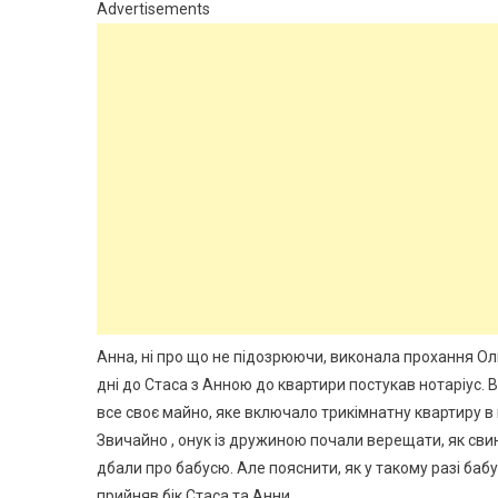
Advertisements
Анна, ні про що не підозрюючи, виконала прохання Оль
дні до Стаса з Анною до квартири постукав нотаріус. В
все своє майно, яке включало трикімнатну квартиру в ц
Звичайно , онук із дружиною почали верещати, як свин
дбали про бабусю. Але пояснити, як у такому разі бабу
прийняв бік Стаса та Анни.