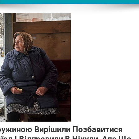
Дружиною Вирішили Позбавитися