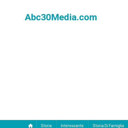
Skip
to
Abc30Media.com
content
Storia
Interessante
Storia Di Famiglia