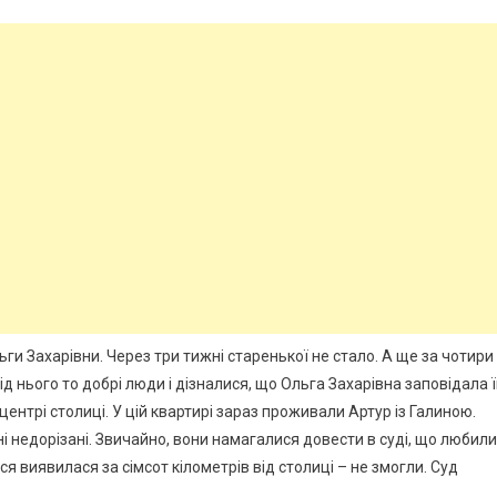
ги Захарівни. Через три тижні старенької не стало. А ще за чотири
ід нього то добрі люди і дізналися, що Ольга Захарівна заповідала 
ентрі столиці. У цій квартирі зараз проживали Артур із Галиною.
і недорізані. Звичайно, вони намагалися довести в суді, що любили 
ся виявилася за сімсот кілометрів від столиці – не змогли. Суд