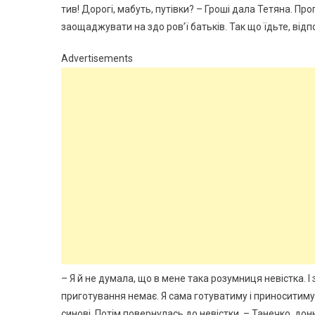
тив! Дорогі, мабуть, путівки? – Гроші дала Тетяна. П
заощаджувати на здо ров’ї батьків. Так що їдьте, відп
Advertisements
– Я й не думала, що в мене така розумниця невістка. І 
приготування немає. Я сама готуватиму і приноситиму в
синові. Потім повернулась до невістки. – Танечко, доню