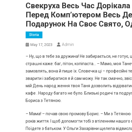
Свекруха Весь Час Дорікала 
Перед Комп’ютером Весь День
Подарунок На Своє Свято, О
Storia
Admin
May 17, 2023
– Ну, що в тебе за дружина! Не забирається, не готує,
страաні каже: баг, пітон, копіпаста… – Мамо, моя Тане
замовлять, вона й пише їх. Словечка ці – професійні 
зварити і забиратися я й сам можу. Не так смачно, зві
мій День народ ження твоя Таня дозволить відірвати
кафе . Народу багато не було. Близькі родичі та подруги
Бориса з Тетяною.
– Мама! – почав свою промову Борис. – Ми з Тетяною 
років життя. І щоб доnомогти тобі з втіленням нашого 
Поїдете з батьком. У Ольги Захарівни щелепа відвисл