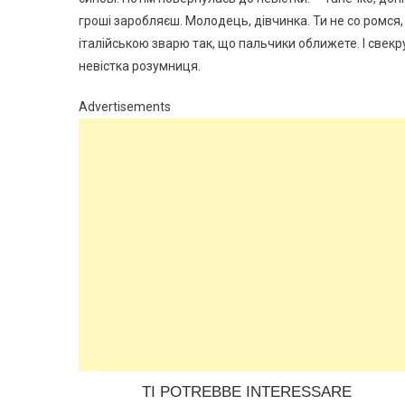
гроші заробляєш. Молодець, дівчинка. Ти не со ромся, 
італійською зварю так, що пальчики оближете. І свекру
невістка розумниця.
Advertisements