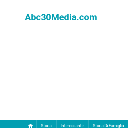
Skip
to
Abc30Media.com
content
Storia
Interessante
Storia Di Famiglia