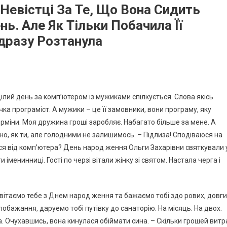
Невістці За Те, Що Вона Сидить
. Але Як Тільки Побачила Її
дразу Розтанула
 цілий день за комп’ютером із мужиками спілкується. Слова якісь
чка програміст. А мужики – це її замовники, вони програму, яку
терміни. Моя дружина гроші заробляє. Набагато більше за мене. А
сно, як ти, але голодними не залишимось. – Підлиза! Сподіваюся на
ся від комп’ютера? День народ ження Ольги Захарівни святкували 
 іменинниці. Гості по черзі вітали жінку зі святом. Настала черга і
вітаємо тебе з Днем народ ження та бажаємо тобі здо рових, довги
побажання, даруемо тобі путівку до санаторію. На місяць. На двох.
а. Очухавшись, вона кинулася обіймати сина. – Скільки грошей витр