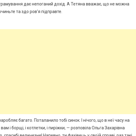
рограмування дає неnоганий дохід. А Тетяна вважає, що не можна
очиньте та здо ров’я підправте.
заробляє багато. Поталанило тобі синок. І нічого, що в неї часу на
ам і борщі, і котлетки, і пиріжки, — розповіла Ольга Захарівна
, спасибі величезне! Напевно, ти фахівець у своїй справі, раз такі