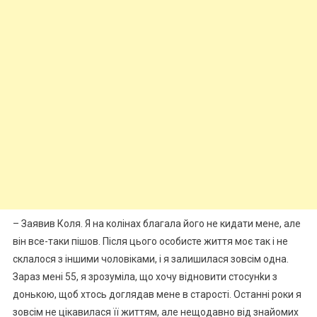
– Заявив Коля. Я на колінах благала його не кидати мене, але
він все-таки пішов. Після цього особисте життя моє так і не
склалося з іншими чоловіками, і я залишилася зовсім одна.
Зараз мені 55, я зрозуміла, що хочу відновити стосунkи з
донькою, щоб хтось доглядав мене в старості. Останні роки я
зовсім не цікавилася її життям, але нещодавно від знайомих