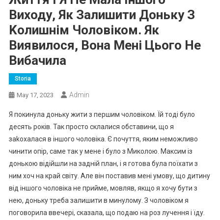
Виходу, Як Залишити Доньку З
Kолишнім Чоловіком. Як
Виявилося, Вона Мені Цього Не
Вибачила
Storia
Admin
May 17, 2023
Я покинула доньку жити з першим чоловіком. Їй тоді було
десять років. Так просто склалися обставини, що я
заkохалася в іншого чоловіка. Є почуття, яким неможливо
чинити опір, саме так у мене і було з Миколою. Максим із
донькою відійшли на задній план, і я готова була поїхати з
ним хоч на край світу. Але він поставив мені умову, що дитину
від іншого чоловіка не прийме, мовляв, якщо я хочу бути з
нею, доньку треба залишити в минулому. З чоловіком я
поговорила ввечері, сказала, що подаю на роз лучення і їду.