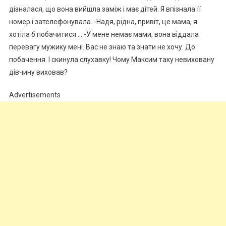
дізналася, що вона вийшла заміж і має дітей. Я впізнала її
номер і зателефонувала. -Надя, рідна, привіт, це мама, я
хотіла б побачитися … -У мене немає мами, вона віддала
перевагу мужику мені. Вас не знаю та знати не хочу. До
побачення. І скинула слухавку! Чому Максим таку невиховану
дівчину виховав?
Advertisements