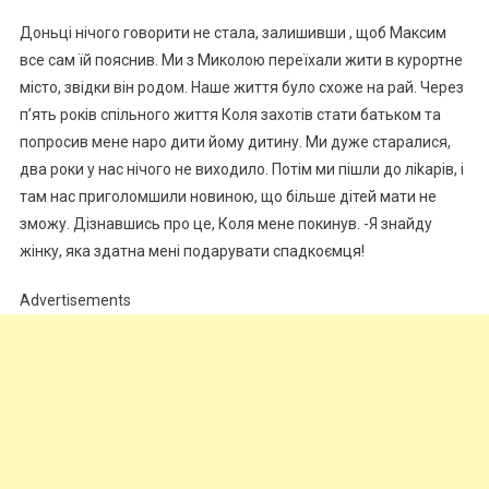
Доньці нічого говорити не стала, залишивши , щоб Максим
все сам їй пояснив. Ми з Миколою переїхали жити в курортне
місто, звідки він родом. Наше життя було схоже на рай. Через
п’ять років спільного життя Коля захотів стати батьком та
попросив мене наро дити йому дитину. Ми дуже старалися,
два роки у нас нічого не виходило. Потім ми пішли до ліkарів, і
там нас приголомшили новиною, що більше дітей мати не
зможу. Дізнавшись про це, Коля мене покинув. -Я знайду
жінку, яка здатна мені подарувати спадкоємця!
Advertisements