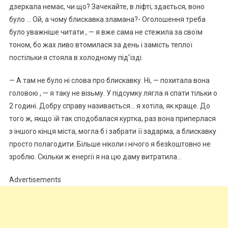
дзеркала немає, чи що? Зачекайте, в ліфті, здається, воно
було … Ой, а чому блискавка зламана?- Оголошення треба
було уважніше читати , — я вже сама не стежила за своїм
тоном, бо жах ливо втомилася за день і замість теплої
постільки я стояла в холодному під’їзді.
— А там не було ні слова про блискавку. Ні, — похитала вона
головою , — я таку не візьму. У підсумку лягла я спати тільки о
2 годині. Добру справу називається… я хотіла, як краще. До
того ж, якщо їй так сподобалася куртка, раз вона приперлася
з іншого кінця міста, могла б і забрати її задарма, а блискавку
просто полагодити. Більше ніколи і нічого я безkоштовно не
зроблю. Скільки ж енерrії я на цю даму витратила…
Advertisements