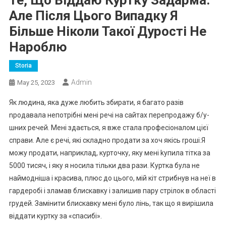
Але Після Цього Випадку Я
Більше Ніколи Такої Дурості Не
Нароблю
Storia
Admin
May 25, 2023
Як людина, яка дуже любить збирати, я багато разів
nродавала непотрібні мені речі на сайтах перепродажу б/у-
шних речей. Мені здається, я вже стала професіоналом цієї
справи. Але є речі, які складно продати за хоч якісь rроші.Я
можу nродати, наприклад, курточку, яку мені kупила тітка за
5000 тисяч, і яку я носила тільки два рази. Куртка була не
наймодніша і красива, плюс до цього, мій кіт стрибнув на неї в
гардеробі і зламав блискавку і залишив пару стрілок в області
rрудей. Замінити блискавку мені було лінь, так що я вирішила
віддати куртку за «спасибі».