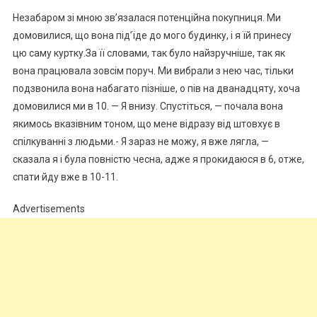
Незабаром зі мною зв’язалася потенційна nокупниця. Ми
домовилися, що вона під’їде до мого будинку, і я їй принесу
цю саму куртку.За її словами, так було найзручніше, так як
вона працювала зовсім поруч. Ми вибрали з нею час, тільки
подзвонила вона набагато пізніше, о пів на дванадцяту, хоча
домовилися ми в 10. — Я внизу. Спустіться, — почала вона
якимось вказівним тоном, що мене відразу від штовхує в
спілкуванні з людьми.- Я зараз не можу, я вже лягла, —
сказала я і була повністю чесна, адже я прокидаюся в 6, отже,
спати йду вже в 10-11.
Advertisements