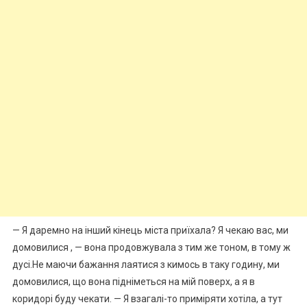
— Я даремно на інший кінець міста приїхала? Я чекаю вас, ми
домовилися , — вона продовжувала з тим же тоном, в тому ж
дусі.Не маючи бажання лаятися з кимось в таку годину, ми
домовилися, що вона підніметься на мій поверх, а я в
коридорі буду чекати. — Я взагалі-то приміряти хотіла, а тут