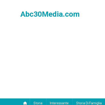
Skip
to
Abc30Media.com
content
Storia
Interessante
Storia Di Famiglia