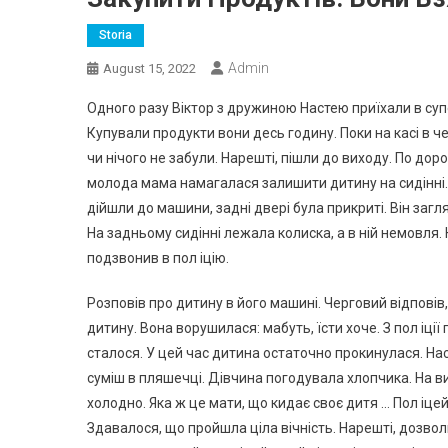
Storia
Admin
August 15, 2022
Одного разу Віктор з дружиною Настею приїхали в суп
Купували продукти вони десь годину. Поки на касі в ч
чи нічого не забули. Нарешті, пішли до виходу. По дороз
молода мама намагалася залишити дитину на сидінні. 
дійшли до машини, задні двері була прикриті. Він заг
На задньому сидінні лежала колиска, а в ній немовля.
подзвонив в пол іцію.
Розповів про дитину в його машині. Черговий відповів
дитину. Вона ворушилася: мабуть, їсти хоче. З пол іції
сталося. У цей час дитина остаточно прокинулася. Н
суміш в пляшечці. Дівчина погодувала хлопчика. На ви
холодно. Яка ж це мати, що кидає своє дитя … Пол іце
Здавалося, що пройшла ціла вічність. Нарешті, дозволи