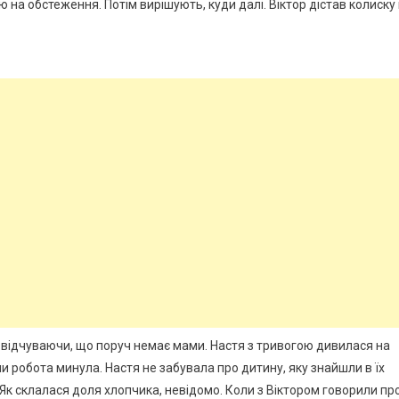
 на обстеження. Потім вирішують, куди далі. Віктор дістав колиску 
би відчуваючи, що поруч немає мами. Настя з тривогою дивилася на
и робота минула. Настя не забувала про дитину, яку знайшли в їх
. Як склалася доля хлопчика, невідомо. Коли з Віктором говорили пр