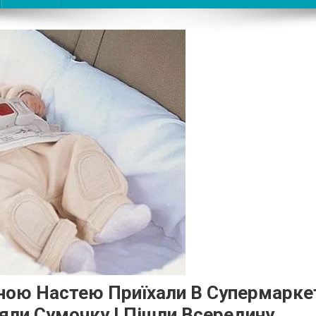
ною Настею Приїхали В Супермарке
зяли Сумочку І Пішли Всередину