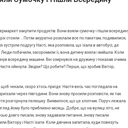
ермаркет закупити продуктів. Вони взяли сумочку і пішли всередин
ерзі стояли … Потім акуратно розклали все по пакетам, подивилися,
і зустріли подругу Насті, яка розповіла, що їхала в автобусі, де
Люди побачили, засоромили її, вона дитину взяла і вийшла. Коли
лянув всередину машини. Він озирнувся на дружину і показав очима.
 Настя ойкнула. Звідки? Що робити? Перше, що зробив Віктор,
, щоб чекали, скоро хтось приїде. Настя весь час поглядала на
 приїхали через півгодини. Вони знову просили розповісти, як так
астя розгорнула пелюшку. Виявилося, що це хлопчик. Поруч лежала
гляд йому було приблизно місяць. Добре, що на вулиці літо, не
йські довго писали, знову задавали питання, знову писали.
ли Віктору і Насті їхати. Коли дівчина запитала, куди повезуть