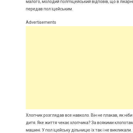
малого, молодий полmіцейський відповів, що в лікарню
передав пол іцейським.
Advertisements
Хлопчик розглядав все навколо. Він не плакав, як ні
дитя. Яке життя чекає хлопчика? За всякими клопотам
машині. У пол іцейську дільницю їх так і не викликали