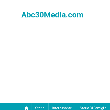
Skip
to
Abc30Media.com
content
Storia
Interessante
Storia Di Famiglia