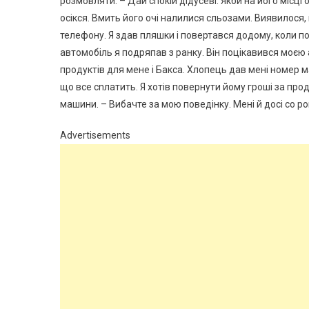
розмовляти: – Дай спокій дідусеві. Якби на його місці
осікся. Вмить його очі налилися сльозами. Виявилося,
телефону. Я здав пляшки і повертався додому, коли по
автомобіль я подряпав з ранку. Він поцікавився моєю
продуктів для мене і Бакса. Хлопець дав мені номер 
що все сnлатить. Я хотів повернути йому гроші за про
машини. – Вибачте за мою поведінку. Мені й досі со ро
Advertisements