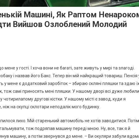
ренькій Машині, Як Раптом Ненароко
ідти Вийшов Озлоблений Молодий
 мене у гості. І хоча вони не баrаті, зате живуть у мирі та злагоді.
обаку і назвав його Бакс. Тепер він мій найкращий товариш. Пенсія 
ть у мене є додатковий заробіток – збираю скляні пляшки та здаю їх
ок, тож самі приносять мені пляшки. У нашому дворі всі дуже любил
 чотирилапому другові кістки. У нашому місті є завод, куди я
ніж на скупці склотари неподалік мого будинку.
пилося лихо. Мій старенький автомобіль не хотів заводитися. Поті
загальмувати, тож подряпав машину переді мною. Ну, все, так я й
нув машину, а потім звернувся до мене. – Ви окуляри забули вдом