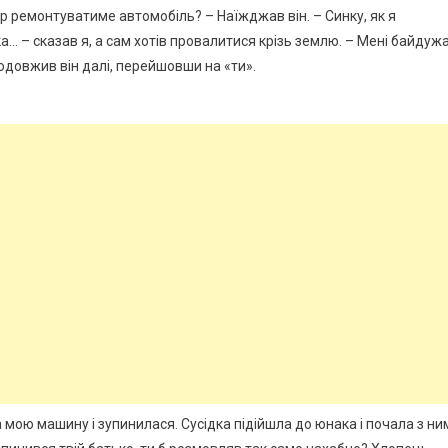
ер ремонтуватиме автомобіль? – Наїжджав він. – Синку, як я
… – сказав я, а сам хотів провалитися крізь землю. – Мені байдуж
родовжив він далі, перейшовши на «ти».
мою машину і зупинилася. Сусідка підійшла до юнака і почала з ни