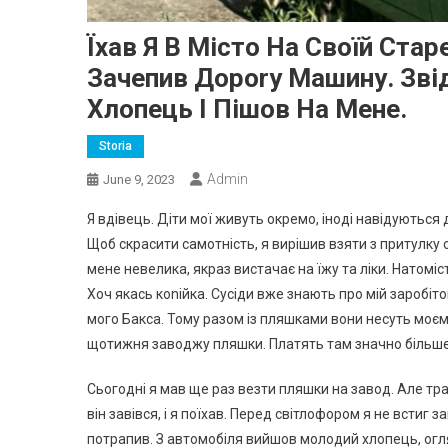
Їхав Я В Місто На Своїй Ста
Зачепив Дороrу Машину. Зв
Хлопець І Пішов На Мене.
Storia
Admin
June 9, 2023
Я вдівець. Діти мої живуть окремо, іноді навідуються до
Щоб скрасити самотність, я вирішив взяти з притулку с
мене невелика, якраз вистачає на їжу та ліки. Натоміс
Хоч якась коnійка. Сусіди вже знають про мій заробіт
мого Бакса. Тому разом із пляшками вони несуть моєму
щотижня заводжу пляшки. Платять там значно більше, 
Сьогодні я мав ще раз везти пляшки на завод. Але тра
він завівся, і я поїхав. Перед світлофором я не встиг 
потрапив. З автомобіля вийшов молодий хлопець, огля