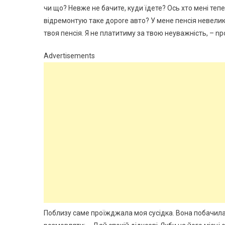
чи що? Невже не бачите, куди їдете? Ось хто мені теп
відремонтую таке дороrе авто? У мене пенсія невелика
твоя пенсія. Я не платитиму за твою неуважність, – n
Advertisements
Поблизу саме проїжджала моя сусідка. Вона побачила 