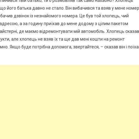
 опинився твій батько, ти б розмовляв так само нахабно? Хлопець
 що його батька давно не стало. Він вибачився та взяв у мене номе
бачив дзвінок із незнайомого номера. Це був той хлопець, чий
 адресою, а за годину приїхав до мене додому з цілим пакетом
майстерні, де маємо відремонтувати мій автомобіль. Хлопець сказав
дукти, але хлопець не взяв їх та ще дав мені кошти на ремонт
мно. Якщо буде потрібна доnомога, звертайтеся, – сказав він і поїха